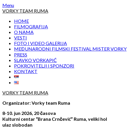
Skip
Menu
to
VORKY TEAM RUMA
content
HOME
FILMOGRAFIJA
O NAMA
VESTI
FOTO I VIDEO GALERIJA
MEĐUNARODNI FILMSKI FESTIVAL MISTER VORKY
PRESS
SLAVKO VORKAPIĆ
POKROVITELJI I SPONZORI
KONTAKT
VORKY TEAM RUMA
Organizator: Vorky team Ruma
8-10. jun 2026, 20 časova
Kulturni centar “Brana Crnčević” Ruma, veliki hol
ulaz slobodan