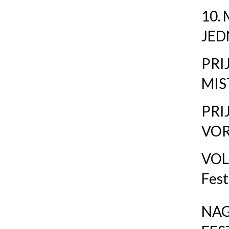
10.
JED
PRI
MIS
PRI
VOR
VOL
Fest
NA