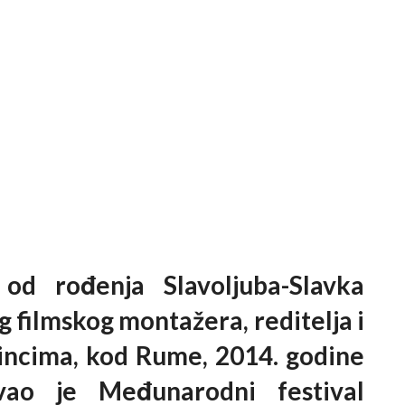
od rođenja Slavoljuba-Slavka
 filmskog montažera, reditelja i
ncima, kod Rume, 2014. godine
o je Međunarodni festival