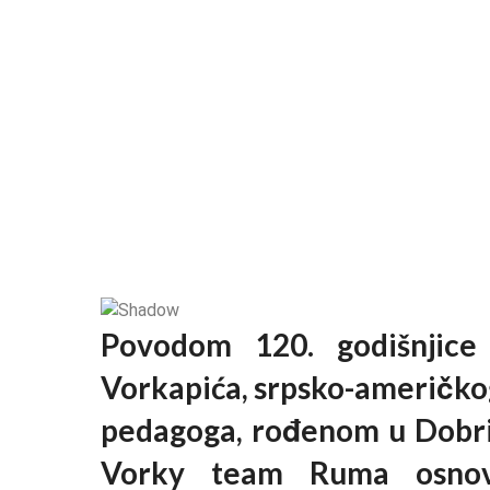
Povodom 120. godišnjice 
Vorkapića, srpsko-američkog
pedagoga, rođenom u Dobri
Vorky team Ruma osnova