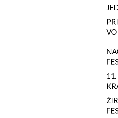
JE
PRI
VO
NA
FE
11.
KR
ŽIR
FE