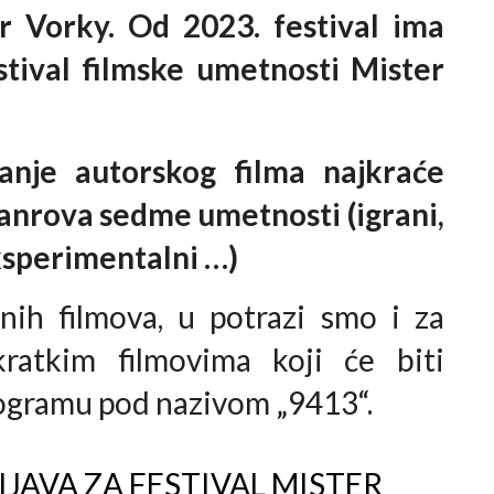
r Vorky. Od 2023. festival ima
tival filmske umetnosti Mister
ljanje autorskog filma najkraće
 žanrova sedme umetnosti (igrani,
ksperimentalni
…
)
nih filmova, u potrazi smo i za
kratkim filmovima koji će biti
ogramu pod nazivom „9413“.
IJAVA ZA FESTIVAL MISTER