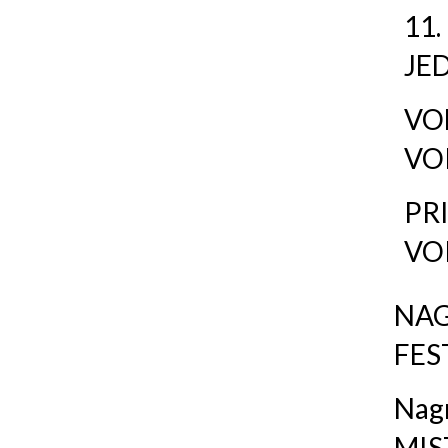
11.
JE
VO
VO
PRI
VO
NAG
FES
Nagr
MIS