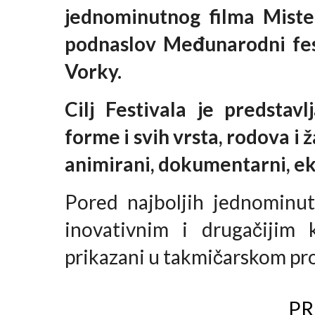
jednominutnog filma Miste
podnaslov Međunarodni fes
Vorky.
Cilj Festivala je predstav
forme i svih vrsta, rodova i
animirani, dokumentarni, e
Pored najboljih jednominut
inovativnim i drugačijim 
prikazani u takmičarskom pr
PR