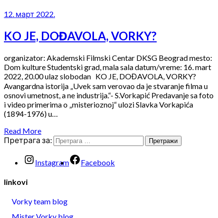
12. март 2022.
KO JE, DOĐAVOLA, VORKY?
organizator: Akademski Filmski Centar DKSG Beograd mesto:
Dom kulture Studentski grad, mala sala datum/vreme: 16. mart
2022, 20.00 ulaz slobodan KO JE, DOĐAVOLA, VORKY?
Avangardna istorija „Uvek sam verovao da je stvaranje filma u
osnovi umetnost, a ne industrija.“- S.Vorkapić Predavanje sa foto
i video primerima o „misterioznoj“ ulozi Slavka Vorkapića
(1894-1976) u…
Read More
Претрага за:
Instagram
Facebook
linkovi
Vorky team blog
Mister Vorky blog