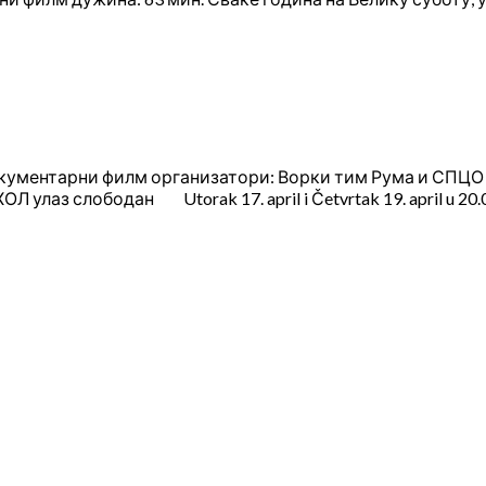
окументарни филм организатори: Ворки тим Рума и СПЦО
з слободан Utorak 17. april i Četvrtak 19. april u 20.