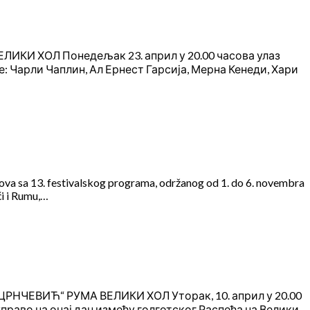
И ХОЛ Понедељак 23. април у 20.00 часова улаз
Чарли Чаплин, Ал Ернест Гарсија, Мерна Кенеди, Хари
lmova sa 13. festivalskog programa, održanog od 1. do 6. novembra
ći i Rumu,…
ЦРНЧЕВИЋ“ РУМА ВЕЛИКИ ХОЛ Уторак, 10. април у 20.00
раво на онај дан између голготског Распећа на Велики