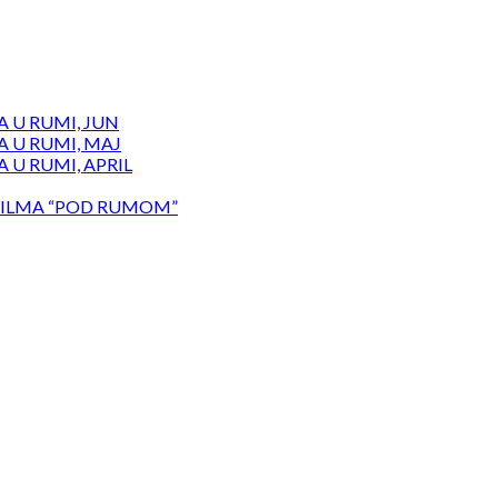
 U RUMI, JUN
 U RUMI, MAJ
 U RUMI, APRIL
ILMA “POD RUMOM”