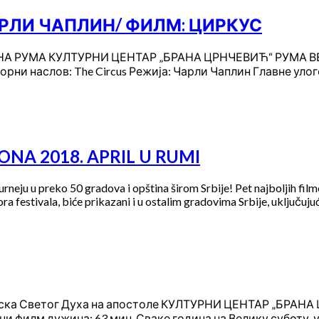
ЧАРЛИ ЧАПЛИН/ ФИЛМ: ЦИРКУС
 РУМА КУЛТУРНИ ЦЕНТАР „БРАНА ЦРНЧЕВИЋ“ РУМА ВЕЛИК
аслов: The Circus Режија: Чарли Чаплин Главне улоге: 
ONA 2018. APRIL U RUMI
urneju u preko 50 gradova i opština širom Srbije! Pet najboljih fi
a festivala, biće prikazani i u ostalim gradovima Srbije, uključuju
ска Светог Духа на апостоле КУЛТУРНИ ЦЕНТАР „БРАНА 
лм дужина: 63 мин. Сваке година на Велику суботу, уп