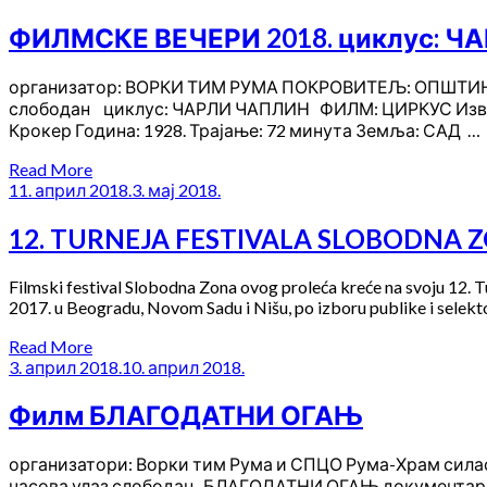
ФИЛМСКЕ ВЕЧЕРИ 2018. циклус: 
организатор: ВОРКИ ТИМ РУМА ПОКРОВИТЕЉ: ОПШТИНА
слободан циклус: ЧАРЛИ ЧАПЛИН ФИЛМ: ЦИРКУС Изворни н
Крокер Година: 1928. Трајање: 72 минута Земља: САД …
Read More
11. април 2018.
3. мај 2018.
12. TURNEJA FESTIVALA SLOBODNA Z
Filmski festival Slobodna Zona ovog proleća kreće na svoju 12. T
2017. u Beogradu, Novom Sadu i Nišu, po izboru publike i selektor
Read More
3. април 2018.
10. април 2018.
Филм БЛАГОДАТНИ ОГАЊ
организатори: Ворки тим Рума и СПЦО Рума-Храм сила
часова улаз слободан БЛАГОДАТНИ ОГАЊ документарни фи