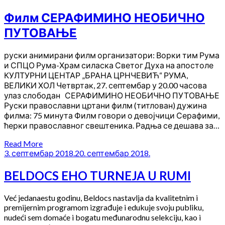
Филм СЕРАФИМИНО НЕОБИЧНО
ПУТОВАЊЕ
руски анимирани филм организатори: Ворки тим Рума
и СПЦО Рума-Храм силаска Светог Духа на апостоле
КУЛТУРНИ ЦЕНТАР „БРАНА ЦРНЧЕВИЋ“ РУМА,
ВЕЛИКИ ХОЛ Четвртак, 27. септембар у 20.00 часова
улаз слободан СЕРАФИМИНО НЕОБИЧНО ПУТОВАЊЕ
Руски православни цртани филм (титлован) дужина
филма: 75 минута Филм говори о девојчици Серафими,
ћерки православног свештеника. Радња се дешава за…
Read More
3. септембар 2018.
20. септембар 2018.
BELDOCS EHO TURNEJA U RUMI
Već jedanaestu godinu, Beldocs nastavlja da kvalitetnim i
premijernim programom izgrađuje i edukuje svoju publiku,
nudeći sem domaće i bogatu međunarodnu selekciju, kao i