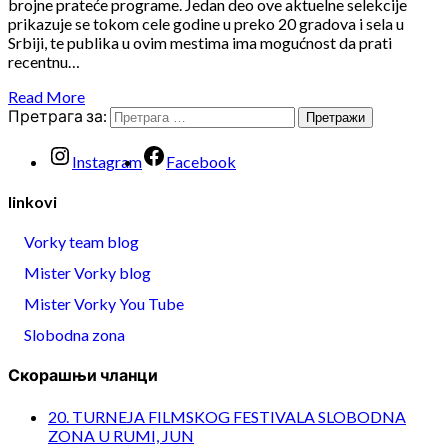
brojne prateće programe. Jedan deo ove aktuelne selekcije
prikazuje se tokom cele godine u preko 20 gradova i sela u
Srbiji, te publika u ovim mestima ima mogućnost da prati
recentnu…
Read More
Претрага за:
Instagram
Facebook
linkovi
Vorky team blog
Mister Vorky blog
Mister Vorky You Tube
Slobodna zona
Скорашњи чланци
20. TURNEJA FILMSKOG FESTIVALA SLOBODNA
ZONA U RUMI, JUN