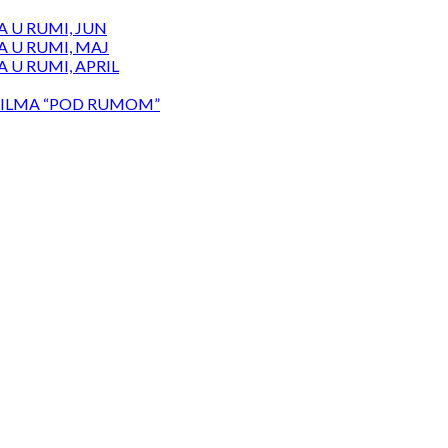
 U RUMI, JUN
 U RUMI, MAJ
 U RUMI, APRIL
ILMA “POD RUMOM”