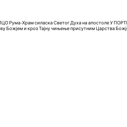
О Рума-Храм силаска Светог Духа на апостоле У ПОРТИ „
ву Божјем и кроз Тајну чињење присутним Царства Божј