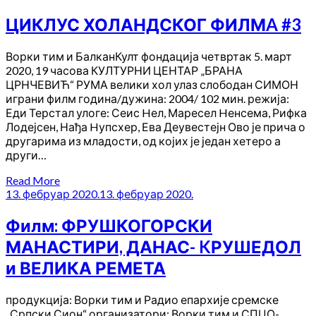
ЦИКЛУС ХОЛАНДСКОГ ФИЛМA #3
Ворки тим и БалканКулт фондација четвртак 5. март
2020, 19 часова КУЛТУРНИ ЦЕНТАР „БРАНА
ЦРНЧЕВИЋ“ РУМА велики хол улаз слободан СИМОН
играни филм година/дужина: 2004/ 102 мин. режија:
Еди Терстал улоге: Сеис Hел, Маресел Hенсема, Рифка
Лодејсен, Нађа Hупсхер, Ева Деувестејн Ово је прича о
другарима из младости, од којих је један хетеро а
други…
Read More
13. фебруар 2020.
13. фебруар 2020.
Филм: ФРУШКОГОРСКИ
МАНАСТИРИ, ДАНАС- KРУШЕДОЛ
и ВЕЛИКА РЕМЕТА
продукција: Ворки тим и Радио епархије сремске
„Српски Сион“ организатори: Ворки тим и СПЦО-