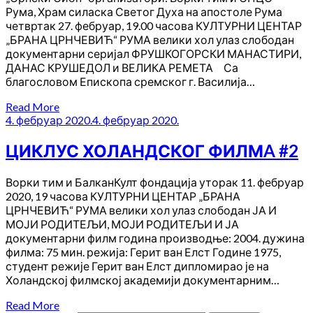
Рума, Храм силаска Светог Духа на апостоле Рума
четвртак 27. фебруар, 19.00 часова КУЛТУРНИ ЦЕНТАР
„БРАНА ЦРНЧЕВИЋ“ РУМА велики хол улаз слободан
документарни серијал ФРУШКОГОРСКИ МАНАСТИРИ,
ДАНАС КРУШЕДОЛ и ВЕЛИКА РЕМЕТА Са
благословом Епископа сремског г. Василија…
Read More
4. фебруар 2020.
4. фебруар 2020.
ЦИКЛУС ХОЛАНДСКОГ ФИЛМA #2
Ворки тим и БалканКулт фондација уторак 11. фебруар
2020, 19 часова КУЛТУРНИ ЦЕНТАР „БРАНА
ЦРНЧЕВИЋ“ РУМА велики хол улаз слободан ЈА И
МОЈИ РОДИТЕЉИ, МОЈИ РОДИТЕЉИ И ЈА
документарни филм година производње: 2004. дужина
филма: 75 мин. режија: Герит ван Елст Године 1975,
студент режије Герит ван Елст дипломирао је на
Холандској филмској академији документарним…
Read More