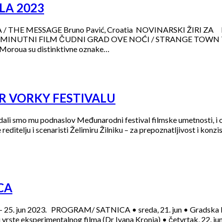
LA 2023
 / THE MESSAGE Bruno Pavić, Croatia NOVINARSKI ŽIR
MINUTNI FILM ČUDNI GRAD OVE NOĆI / STRANGE TOWN TONI
na Moroua su distinktivne oznake…
STER VORKY FESTIVALU
dali smo mu podnaslov Međunarodni festival filmske umetnosti, i 
ditelju i scenaristi Želimiru Žilniku – za prepoznatljivost i konzi
CA
 25. jun 2023. PROGRAM/ SATNICA • sreda, 21. jun • Gradska bi
i vrste eksperimentalnog filma (Dr Ivana Kronja) • četvrtak, 22. 