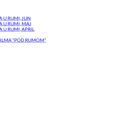
 U RUMI, JUN
 U RUMI, MAJ
 U RUMI, APRIL
ILMA “POD RUMOM”