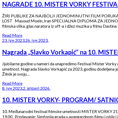
NAGRADE 10. MISTER VORKY FESTIVA
ŽIRI PUBLIKE ZA NAJBOLJI JEDNOMINUTNI FILM PORUKA
LOST Masoud Moein, Iran SPECIJALNA DIPLOMA ZA JEDNO
filmska slika, glas naratora iz off-a i džez muzika u filmu Dasti
Read More
23. јун 2023.
26. јун 2023.
Nagrada „Slavko Vorkapić“ na 10. MI
Jjubilarne godine u nameri da unapredimo Festival Mister Vorky 
umetnost. Nagrada Slavko Vorkapić za 2023. godinu dodeljena je re
Žilnik je svoju…
Read More
8. јун 2023.
2. април 2026.
10. MISTER VORKY- PROGRAM/ SATNI
10. Međunarodni festival filmske umetnosti MISTER VORKY 21-
19.00 Predavanje: Simfonija grada u avangardnom filmu i oblici 