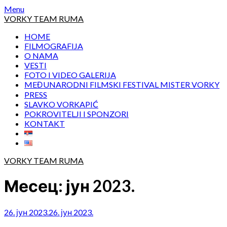
Skip
Menu
to
VORKY TEAM RUMA
content
HOME
FILMOGRAFIJA
O NAMA
VESTI
FOTO I VIDEO GALERIJA
MEĐUNARODNI FILMSKI FESTIVAL MISTER VORKY
PRESS
SLAVKO VORKAPIĆ
POKROVITELJI I SPONZORI
KONTAKT
VORKY TEAM RUMA
Месец:
јун 2023.
26. јун 2023.
26. јун 2023.