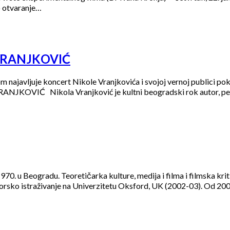
o otvaranje…
 VRANJKOVIĆ
najavljuje koncert Nikole Vranjkovića i svojoj vernoj publici pok
ANJKOVIĆ Nikola Vranjković je kultni beogradski rok autor, pesn
radu. Teoretičarka kulture, medija i filma i filmska kritičark
orsko istraživanje na Univerzitetu Oksford, UK (2002-03). Od 2