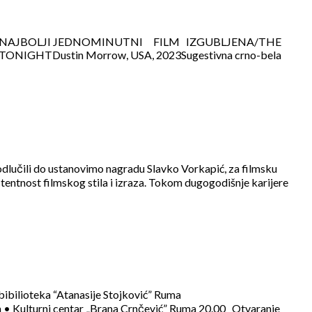
I ZA NAJBOLJI JEDNOMINUTNI FILM IZGUBLJENA/THE
GHTDustin Morrow, USA, 2023Sugestivna crno-bela
odlučili do ustanovimo nagradu Slavko Vorkapić, za filmsku
stentnost filmskog stila i izraza. Tokom dugogodišnje karijere
bilioteka “Atanasije Stojković” Ruma
jun • Kulturni centar „Brana Crnčević” Ruma 20.00 Otvaranje