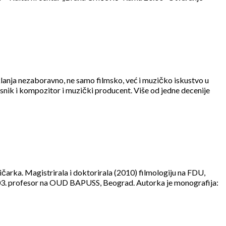
lanja nezaboravno, ne samo filmsko, već i muzičko iskustvo u
ik i kompozitor i muzički producent. Više od jedne decenije
a. Magistrirala i doktorirala (2010) filmologiju na FDU,
003. profesor na OUD BAPUSS, Beograd. Autorka je monografija: