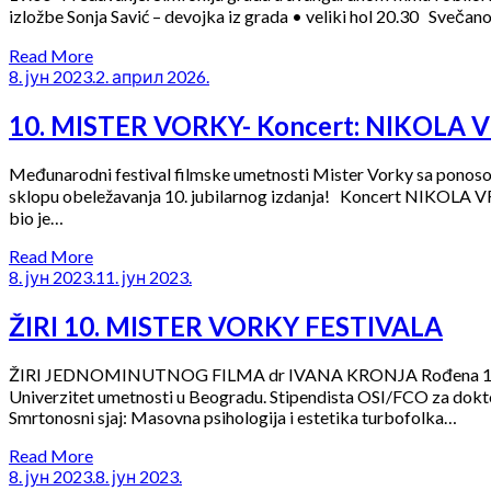
izložbe Sonja Savić – devojka iz grada • veliki hol 20.30 Svečan
Read More
8. јун 2023.
2. април 2026.
10. MISTER VORKY- Koncert: NIKOLA
Međunarodni festival filmske umetnosti Mister Vorky sa ponosom 
sklopu obeležavanja 10. jubilarnog izdanja! Koncert NIKOLA VR
bio je…
Read More
8. јун 2023.
11. јун 2023.
ŽIRI 10. MISTER VORKY FESTIVALA
ŽIRI JEDNOMINUTNOG FILMA dr IVANA KRONJA Rođena 1970. u Beog
Univerzitet umetnosti u Beogradu. Stipendista OSI/FCO za dokt
Smrtonosni sjaj: Masovna psihologija i estetika turbofolka…
Read More
8. јун 2023.
8. јун 2023.