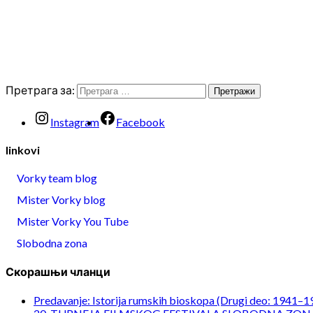
Претрага за:
Instagram
Facebook
linkovi
Vorky team blog
Mister Vorky blog
Mister Vorky You Tube
Slobodna zona
Скорашњи чланци
Predavanje: Istorija rumskih bioskopa (Drugi deo: 1941–1