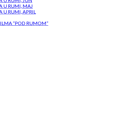
 U RUMI, JUN
 U RUMI, MAJ
 U RUMI, APRIL
ILMA “POD RUMOM”