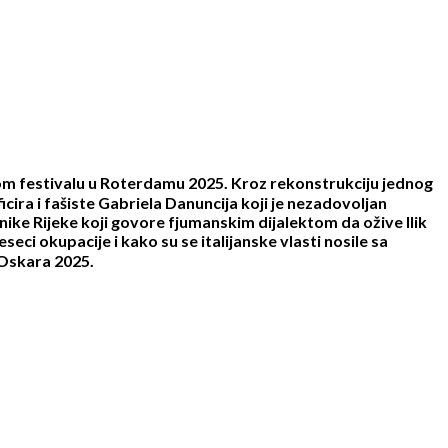
nom festivalu u Roterdamu 2025. Kroz rekonstrukciju jednog
icira i fašiste Gabriela Danuncija koji je nezadovoljan
ike Rijeke koji govore fjumanskim dijalektom da ožive llik
ci okupacije i kako su se italijanske vlasti nosile sa
 Oskara 2025.