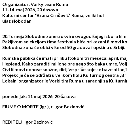
Organizator: Vorky team Ruma
11-14. maj 2026, 20 časova
Kulturni centar “Brana Crnčević” Ruma, veliki hol
ulaz slobodan
20.Turneja Slobodne zone u okviru ovogodišnjeg izbora filmo
Pažljivom selekcijom tima festivala biće prikazani filmovi k
Slobodna zona će obići više od 50 gradova i opština u Srbiji.
Rumska publika će imati priliku (tokom tri meseca: april, maj
Hepiend, Kako zaraditi milione pre nego što baka umre, Voljen
Ovi filmovi donose snažne, dirljive priče koje se bave pitanj
Projekcije će se održati u velikom holu Kulturnog centra „Br
Lokalni organizator je Vorki tim Ruma u saradnji sa Kultur
ponedeljak: 11 maj 2026, 20 časova
FIUME O MORTE (igr.), r. Igor Bezinović
REDITELJ: Igor Bezinović