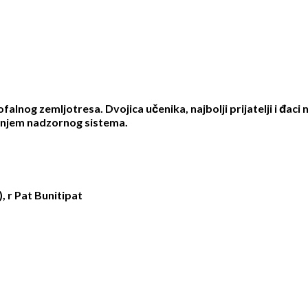
alnog zemljotresa. Dvojica učenika, najbolji prijatelji i đaci 
janjem nadzornog sistema.
r Pat Bunitipat