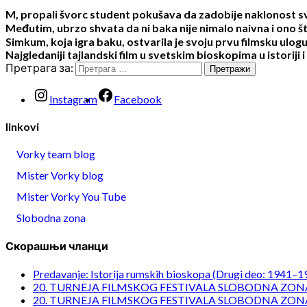
M, propali švorc student pokušava da zadobije naklonost svoje
Međutim, ubrzo shvata da ni baka nije nimalo naivna i ono 
Simkum, koja igra baku, ostvarila je svoju prvu filmsku ulogu 
Najgledaniji tajlandski film u svetskim bioskopima u istoriji
Претрага за:
Instagram
Facebook
linkovi
Vorky team blog
Mister Vorky blog
Mister Vorky You Tube
Slobodna zona
Скорашњи чланци
Predavanje: Istorija rumskih bioskopa (Drugi deo: 1941–1
20. TURNEJA FILMSKOG FESTIVALA SLOBODNA ZONA
20. TURNEJA FILMSKOG FESTIVALA SLOBODNA ZONA