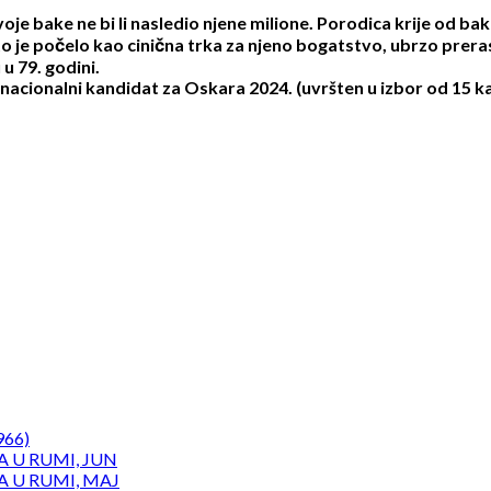
 bake ne bi li nasledio njene milione. Porodica krije od bake 
što je počelo kao cinična trka za njeno bogatstvo, ubrzo pre
u 79. godini.
 i nacionalni kandidat za Oskara 2024. (uvršten u izbor od 15 
966)
 U RUMI, JUN
 U RUMI, MAJ