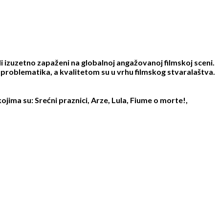
i izuzetno zapaženi na globalnoj angažovanoj filmskoj sceni.
h problematika, a kvalitetom su u vrhu filmskog stvaralaštva.
ojima su: Srećni praznici, Arze, Lula, Fiume o morte!,