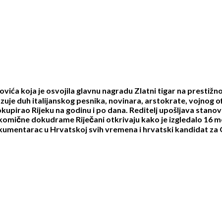
vića koja je osvojila glavnu nagradu Zlatni tigar na prestiž
kazuje duh italijanskog pesnika, novinara, arstokrate, vojnog of
upirao Rijeku na godinu i po dana. Reditelj upošljava stanovn
komične dokudrame Riječani otkrivaju kako je izgledalo 16 mese
dokumentarac u Hrvatskoj svih vremena i hrvatski kandidat za