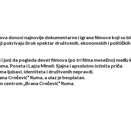
va donosi najnovije dokumentarne i igrane filmove koji su bil
oji pokrivaju širok spektar društvenih, ekonomskih i politički
 i jun) da pogleda devet filmova (po tri filma mesečno) među k
a, Poseta i Lajza Mineli: Sjajna i apsolutno istinita priča.
ima ljubavi, identiteta i društvenih nepravdi.
ana Crnčević“ Ruma, a ulaz je besplatan.
nim centrom „Brana Crnčević“ Ruma.