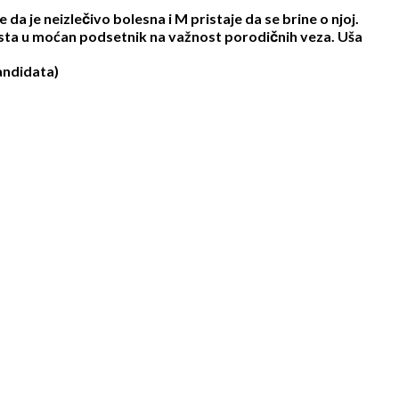
da je neizlečivo bolesna i M pristaje da se brine o njoj.
rasta u moćan podsetnik na važnost porodičnih veza. Uša
kandidata)