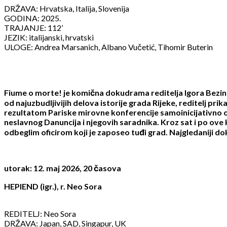
DRŽAVA: Hrvatska, Italija, Slovenija
GODINA: 2025.
TRAJANJE: 112’
JEZIK: italijanski, hrvatski
ULOGE: Andrea Marsanich, Albano Vučetić, Tihomir Buterin
Fiume o morte! je komična dokudrama reditelja Igora Bezino
od najuzbudljivijih delova istorije grada Rijeke, reditelj pri
rezultatom Pariske mirovne konferencije samoinicijativno ok
neslavnog Danuncija i njegovih saradnika. Kroz sat i po ove 
odbeglim oficirom koji je zaposeo tuđi grad. Najgledaniji 
utorak: 12. maj 2026, 20 časova
HEPIEND (igr.), r. Neo Sora
REDITELJ: Neo Sora
DRŽAVA: Japan, SAD, Singapur, UK