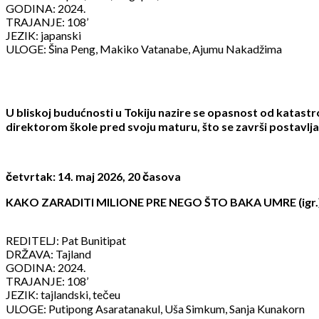
GODINA: 2024.
TRAJANJE: 108’
JEZIK: japanski
ULOGE: Šina Peng, Makiko Vatanabe, Ajumu Nakadžima
U bliskoj budućnosti u Tokiju nazire se opasnost od katastrof
direktorom škole pred svoju maturu, što se završi postavl
četvrtak: 14. maj 2026, 20 časova
KAKO ZARADITI MILIONE PRE NEGO ŠTO BAKA UMRE (igr.), 
REDITELJ: Pat Bunitipat
DRŽAVA: Tajland
GODINA: 2024.
TRAJANJE: 108’
JEZIK: tajlandski, tečeu
ULOGE: Putipong Asaratanakul, Uša Simkum, Sanja Kunakorn