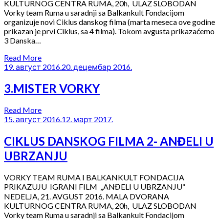
KULTURNOG CENTRA RUMA, 20h, ULAZ SLOBODAN
Vorky team Ruma u saradnji sa Balkankult Fondacijom
organizuje novi Ciklus danskog filma (marta meseca ove godine
prikazan je prvi Ciklus, sa 4 filma). Tokom avgusta prikazaćemo
3 Danska…
Read More
19. август 2016.
20. децембар 2016.
3.MISTER VORKY
Read More
15. август 2016.
12. март 2017.
CIKLUS DANSKOG FILMA 2- ANĐELI U
UBRZANJU
VORKY TEAM RUMA I BALKANKULT FONDACIJA
PRIKAZUJU IGRANI FILM „ANĐELI U UBRZANJU“
NEDELJA, 21. AVGUST 2016. MALA DVORANA
KULTURNOG CENTRA RUMA, 20h, ULAZ SLOBODAN
Vorky team Ruma u saradnji sa Balkankult Fondacijom