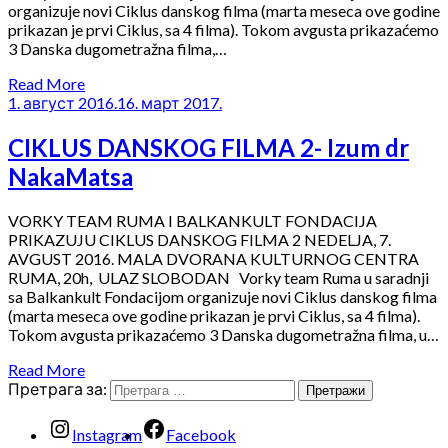
organizuje novi Ciklus danskog filma (marta meseca ove godine
prikazan je prvi Ciklus, sa 4 filma). Tokom avgusta prikazaćemo
3 Danska dugometražna filma,…
Read More
1. август 2016.
16. март 2017.
CIKLUS DANSKOG FILMA 2- Izum dr
NakaMatsa
VORKY TEAM RUMA I BALKANKULT FONDACIJA
PRIKAZUJU CIKLUS DANSKOG FILMA 2 NEDELJA, 7.
AVGUST 2016. MALA DVORANA KULTURNOG CENTRA
RUMA, 20h, ULAZ SLOBODAN Vorky team Ruma u saradnji
sa Balkankult Fondacijom organizuje novi Ciklus danskog filma
(marta meseca ove godine prikazan je prvi Ciklus, sa 4 filma).
Tokom avgusta prikazaćemo 3 Danska dugometražna filma, u…
Read More
Претрага за:
Instagram
Facebook