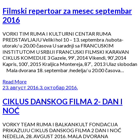
Filmski repertoar za mesec septembar
2016
VORKI TIM RUMA I KULTURNI CENTAR RUMA
PREDSTAVLJAJU Veliki hol 10 – 13. septembra /subota-
utorak/ u 20.00 časova U saradnji sa FRANCUSKIM
INSTITUTOM U SRBIJI FRANCUSKI FILMSKI KARAVAN
CIKLUS KOMEDIJE 3 Gazele, 99′, 2014 Vikendi, 90′,2014
Kapris, 100′, 2015 Kraljica Montereja, 87′, 2013 Ulaz slobodan
Mala dvorana 18. septembar /nedelja/ u 20.00 časova…
Read More
23. август 2016.
3. октобар 2016.
CIKLUS DANSKOG FILMA 2- DAN I
NOĆ
VORKY TEAM RUMA I BALKANKULT FONDACIJA
PRIKAZUJU CIKLUS DANSKOG FILMA 2 DAN I NOĆ
NEDELJA, 28. AVGUST 2016. MALA DVORANA