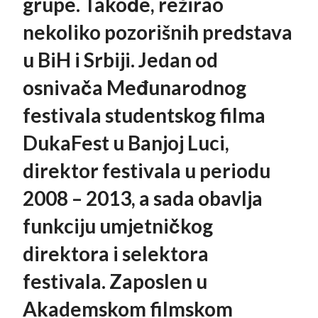
grupe. Takođe, režirao
nekoliko pozorišnih predstava
u BiH i Srbiji. Jedan od
osnivača Međunarodnog
festivala studentskog filma
DukaFest u Banjoj Luci,
direktor festivala u periodu
2008 – 2013, a sada obavlja
funkciju umjetničkog
direktora i selektora
festivala. Zaposlen u
Akademskom filmskom