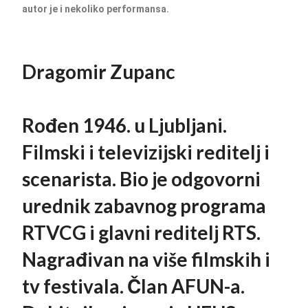
autor je i nekoliko performansa.
Dragomir Zupanc
Rođen 1946. u Ljubljani.
Filmski i televizijski reditelj i
scenarista. Bio je odgovorni
urednik zabavnog programa
RTVCG i glavni reditelj RTS.
Nagrađivan na više filmskih i
tv festivala. Član AFUN-a.