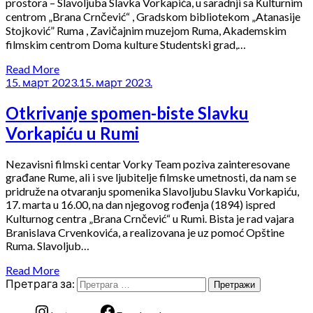
prostora – Slavoljuba Slavka Vorkapića, u saradnji sa Кulturnim
centrom „Brana Crnčević“ , Gradskom bibliotekom „Atanasije
Stojković” Ruma , Zavičajnim muzejom Ruma, Akademskim
filmskim centrom Doma kulture Studentski grad,…
Read More
15. март 2023.
15. март 2023.
Otkrivanje spomen-biste Slavku
Vorkapiću u Rumi
Nezavisni filmski centar Vorky Team poziva zainteresovane
građane Rume, ali i sve ljubitelje filmske umetnosti, da nam se
pridruže na otvaranju spomenika Slavoljubu Slavku Vorkapiću,
17. marta u 16.00, na dan njegovog rođenja (1894) ispred
Kulturnog centra „Brana Crnčević“ u Rumi. Bista je rad vajara
Branislava Crvenkovića, a realizovana je uz pomoć Opštine
Ruma. Slavoljub…
Read More
Претрага за: