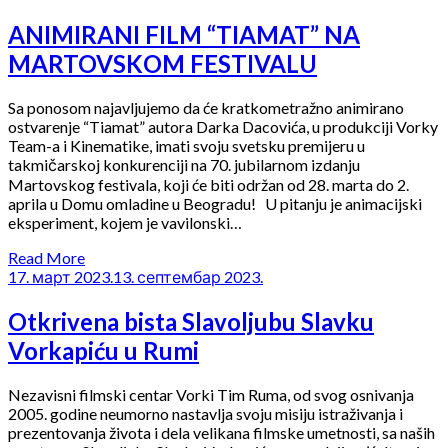
ANIMIRANI FILM “TIAMAT” NA
MARTOVSKOM FESTIVALU
Sa ponosom najavljujemo da će kratkometražno animirano
ostvarenje “Tiamat” autora Darka Dacovića, u produkciji Vorky
Team-a i Kinematike, imati svoju svetsku premijeru u
takmičarskoj konkurenciji na 70. jubilarnom izdanju
Martovskog festivala, koji će biti održan od 28. marta do 2.
aprila u Domu omladine u Beogradu! U pitanju je animacijski
eksperiment, kojem je vavilonski…
Read More
17. март 2023.
13. септембар 2023.
Otkrivena bista Slavoljubu Slavku
Vorkapiću u Rumi
Nezavisni filmski centar Vorki Tim Ruma, od svog osnivanja
2005. godine neumorno nastavlja svoju misiju istraživanja i
prezentovanja života i dela velikana filmske umetnosti, sa naših