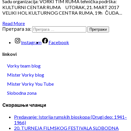
Sadu organizacija: VORKI TIM RUMA tehnička podrška:
KULTURNI CENTAR RUMA UTORAK, 21. MART 2017
VELIKI HOL KULTURNOG CENTRA RUMA, 19h ČUDA…
Read More
Претрага за:
Instagram
Facebook
linkovi
Vorky team blog
Mister Vorky blog
Mister Vorky You Tube
Slobodna zona
Скорашњи чланци
Predavanje: Istorija rumskih bioskopa (Drugi deo: 1941–
1966)
20. TURNEJA FILMSKOG FESTIVALA SLOBODNA