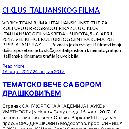
CIKLUS ITALIJANSKOG FILMA
VORKY TEAM RUMA I ITALIJANSKI INSTITUT ZA
KULTURU U BEOGRADU PRIKAZUJU CIKLUS
ITALIJANSKOG FILMA SREDA – SUBOTA, 5 – 8. APRIL,
2017. VELIKI HOL KULTURNOG CENTRA RUMA, 20h
BESPLATAN ULAZ Poznato je da evropski filmovi imaju
dušu, a posebno je to slučaj sa italijanskom kinematografijom.
Italijanska kinematografija je uvek bila…
Read More
16. март 2017.
24. април 2017.
ТЕМАТСКО ВЕЧЕ СА БОРОМ
ДРАШКОВИЋЕМ
Огранак САНУ (СРПСКА АКАДЕМИЈА НАУКЕ и
УМЕТНОСТИ) у Новом Саду среда 15. март 2017. 18
часова тематско вече: Славко Воркапић Предавач:
проф. БОРО ДРАШКОВИЋ Модератор: проф. СИНИША
БОКАН, декан АУ Нови Сад У Свечаној сали Огранка