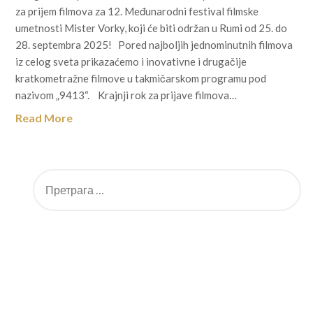
za prijem filmova za 12. Međunarodni festival filmske
umetnosti Mister Vorky, koji će biti održan u Rumi od 25. do
28. septembra 2025! Pored najboljih jednominutnih filmova
iz celog sveta prikazaćemo i inovativne i drugačije
kratkometražne filmove u takmičarskom programu pod
nazivom „9413“. Krajnji rok za prijave filmova…
Read More