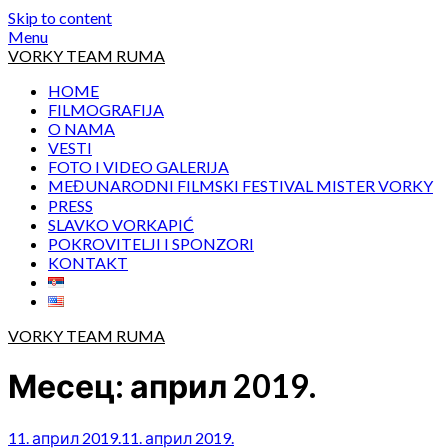
Skip to content
Menu
VORKY TEAM RUMA
HOME
FILMOGRAFIJA
O NAMA
VESTI
FOTO I VIDEO GALERIJA
MEĐUNARODNI FILMSKI FESTIVAL MISTER VORKY
PRESS
SLAVKO VORKAPIĆ
POKROVITELJI I SPONZORI
KONTAKT
VORKY TEAM RUMA
Месец:
април 2019.
11. април 2019.
11. април 2019.