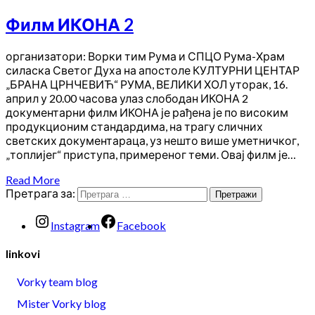
Филм ИКОНА 2
организатори: Ворки тим Рума и СПЦО Рума-Храм
силаска Светог Духа на апостоле КУЛТУРНИ ЦЕНТАР
„БРАНА ЦРНЧЕВИЋ“ РУМА, ВЕЛИКИ ХОЛ уторак, 16.
април у 20.00 часова улаз слободан ИКОНА 2
документарни филм ИКОНА је рађена је по високим
продукционим стандардима, на трагу сличних
светских документараца, уз нешто више уметничког,
„топлијег“ приступа, примереног теми. Овај филм је…
Read More
Претрага за:
Instagram
Facebook
linkovi
Vorky team blog
Mister Vorky blog