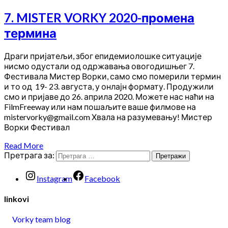
7. MISTER VORKY 2020-промена
термина
Драги пријатељи, због епидемиолошке ситуације
нисмо одустали од одржавања овогодишњег 7.
Фестивала Мистер Ворки, само смо померили термин
и то од 19- 23. августа, у онлајн формату. Продужили
смо и пријаве до 26. априла 2020. Можете нас наћи на
FilmFreeway или нам пошаљите ваше филмове на
mistervorky@gmail.com Хвала на разумевању! Мистер
Ворки Фестивал
Read More
Претрага за:
Instagram
Facebook
linkovi
Vorky team blog