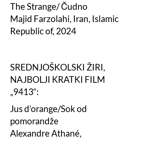
The Strange/ Čudno
Majid Farzolahi, Iran, Islamic
Republic of, 2024
SREDNJOŠKOLSKI ŽIRI,
NAJBOLJI KRATKI FILM
„9413“:
Jus d’orange/Sok od
pomorandže
Alexandre Athané,