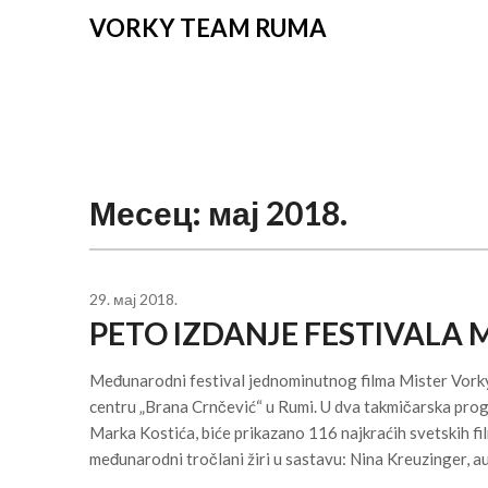
VORKY TEAM RUMA
Месец:
мај 2018.
29. мај 2018.
PETO IZDANJE FESTIVALA 
Međunarodni festival jednominutnog filma Mister Vorky 
centru „Brana Crnčević“ u Rumi. U dva takmičarska progr
Marka Kostića, biće prikazano 116 najkraćih svetskih f
međunarodni tročlani žiri u sastavu: Nina Kreuzinger, 