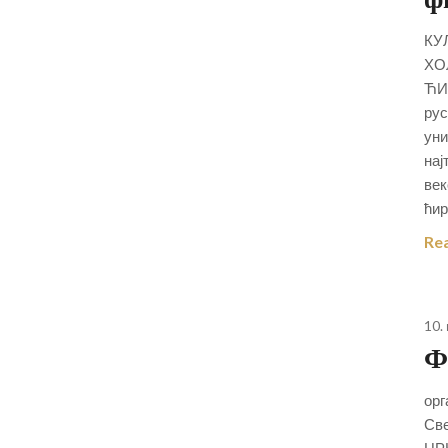
КУ
ХОЛ
ЋИР
рус
уни
нај
век
ћир
Re
10.
Ф
орг
Све