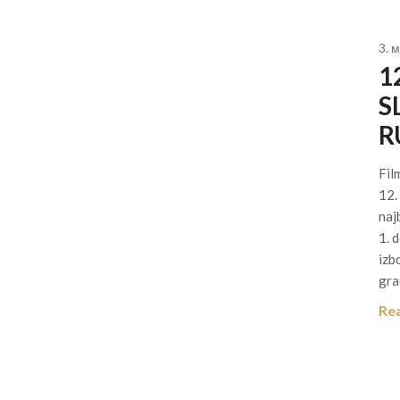
3. м
1
S
R
Fil
12.
naj
1. 
izb
gra
Re