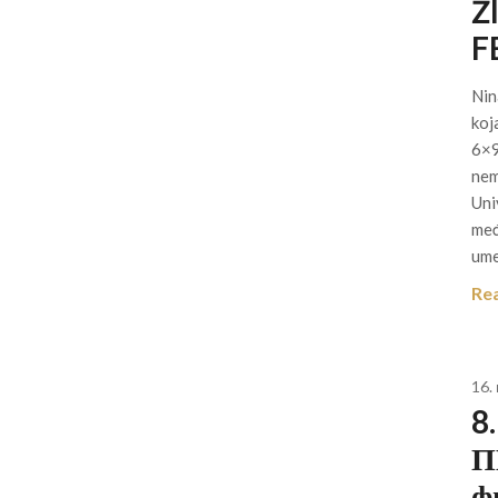
Ž
F
Nin
koj
6×9
nem
Uni
međ
ume
Re
16.
8
П
ф