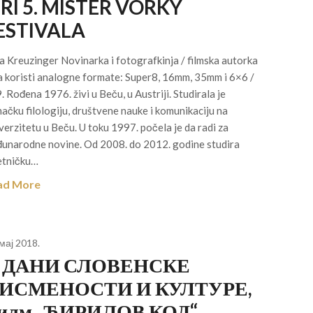
IRI 5. MISTER VORKY
ESTIVALA
a Kreuzinger Novinarka i fotografkinja / filmska autorka
a koristi analogne formate: Super8, 16mm, 35mm i 6×6 /
. Rođena 1976. živi u Beču, u Austriji. Studirala je
ačku filologiju, društvene nauke i komunikaciju na
verzitetu u Beču. U toku 1997. počela je da radi za
unarodne novine. Od 2008. do 2012. godine studira
tničku…
ad More
 мај 2018.
. ДАНИ СЛОВЕНСКЕ
ИСМЕНОСТИ И КУЛТУРЕ,
илм „ЋИРИЛОВ КОД“