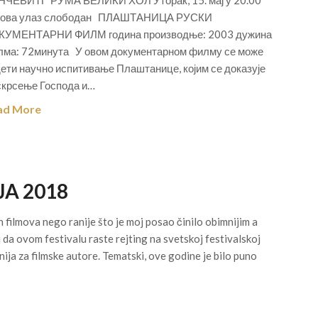
ЧЕВИЋ“ РУМА ВЕЛИКИ ХОЛ Уторак, 15. мај у 20.00
сова улаз слободан ПЛАШТАНИЦА РУСКИ
КУМЕНТАРНИ ФИЛМ година производње: 2003 дужина
ма: 72минута У овом документарном филму се може
ети научно испитивање Плаштанице, којим се доказује
крсење Господа и…
ad More
JA 2018
 filmova nego ranije što je moj posao činilo obimnijim a
j da ovom festivalu raste rejting na svetskoj festivalskoj
ija za filmske autore. Tematski, ove godine je bilo puno