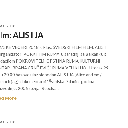
 мај 2018.
lm: ALIS I JA
MSKE VEČERI 2018, ciklus: ŠVEDSKI FILM FILM: ALIS I
organizator: VORKI TIM RUMA, u saradnji sa BalkanKult
ndacijom POKROVITELj: OPŠTINA RUMA KULTURNI
TAR „BRANA CRNČEVIĆ“ RUMA VELIKI HOL Utorak 29.
 u 20.00 časova ulaz slobodan ALIS I JA (Alice and me /
ce och jag) dokumentarni/ Švedska, 74 min. godina
izvodnje: 2006 režija: Rebeka…
ad More
 мај 2018.