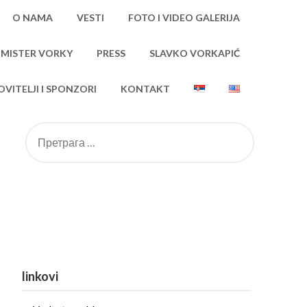
O NAMA
VESTI
FOTO I VIDEO GALERIJA
 MISTER VORKY
PRESS
SLAVKO VORKAPIĆ
VITELJI I SPONZORI
KONTAKT
linkovi