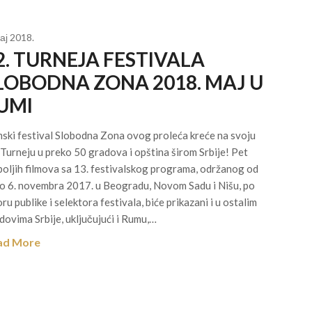
ај 2018.
2. TURNEJA FESTIVALA
LOBODNA ZONA 2018. MAJ U
UMI
mski festival Slobodna Zona ovog proleća kreće na svoju
 Turneju u preko 50 gradova i opština širom Srbije! Pet
boljih filmova sa 13. festivalskog programa, održanog od
do 6. novembra 2017. u Beogradu, Novom Sadu i Nišu, po
oru publike i selektora festivala, biće prikazani i u ostalim
dovima Srbije, uključujući i Rumu,…
ad More