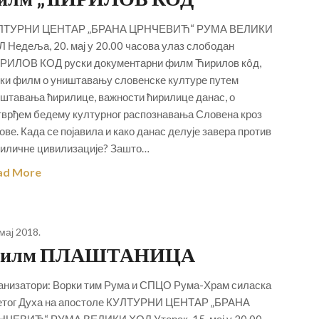
ЛТУРНИ ЦЕНТАР „БРАНА ЦРНЧЕВИЋ“ РУМА ВЕЛИКИ
 Недеља, 20. мај у 20.00 часова улаз слободан
ИЛОВ КОД руски документарни филм Ћирилов кôд,
ки филм о уништавању словенске културе путем
штавања ћирилице, важности ћирилице данас, о
тврђем бедему културног распознавања Словена кроз
ове. Када се појавила и како данас делује завера против
иличнe цивилизације? Зашто…
ad More
 мај 2018.
илм ПЛАШТАНИЦА
анизатори: Ворки тим Рума и СПЦО Рума-Храм силаска
тог Духа на апостоле КУЛТУРНИ ЦЕНТАР „БРАНА