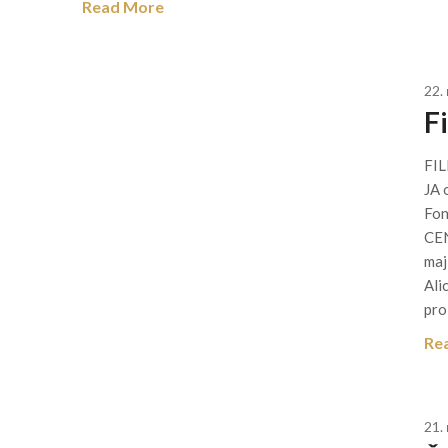
Read More
22.
Fi
FIL
JA 
Fo
CEN
maj
Ali
pro
Re
21.