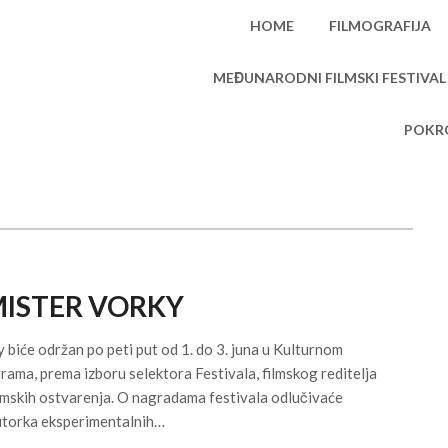
HOME
FILMOGRAFIJA
MEĐUNARODNI FILMSKI FESTIVAL
POKRO
MISTER VORKY
biće održan po peti put od 1. do 3. juna u Kulturnom
ama, prema izboru selektora Festivala, filmskog reditelja
ilmskih ostvarenja. O nagradama festivala odlučivaće
autorka eksperimentalnih…