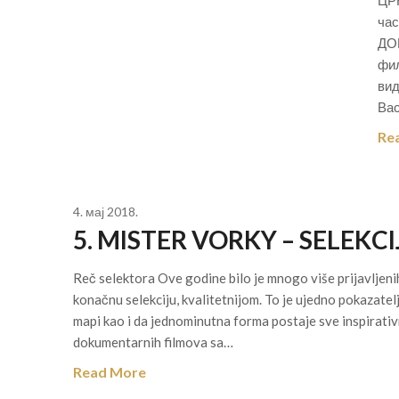
ЦРН
ча
ДО
фил
вид
Вас
Re
4. мај 2018.
5. MISTER VORKY – SELEKCI
Reč selektora Ove godine bilo je mnogo više prijavljenih
konačnu selekciju, kvalitetnijom. To je ujedno pokazatel
mapi kao i da jednominutna forma postaje sve inspirativn
dokumentarnih filmova sa…
Read More