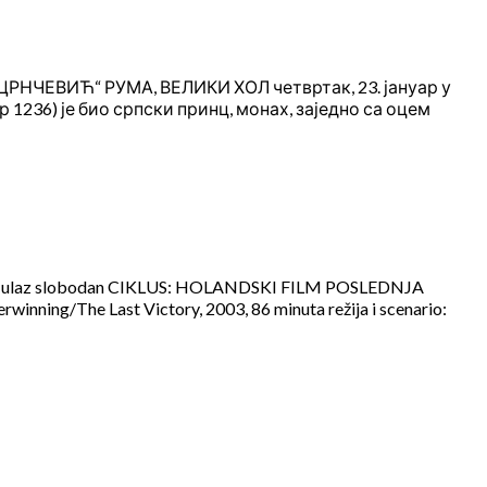
РНЧЕВИЋ“ РУМА, ВЕЛИКИ ХОЛ четвртак, 23. јануар у
236) је био српски принц, монах, заједно са оцем
 hol ulaz slobodan CIKLUS: HOLANDSKI FILM POSLEDNJA
rwinning/The Last Victory, 2003, 86 minuta režija i scenario: