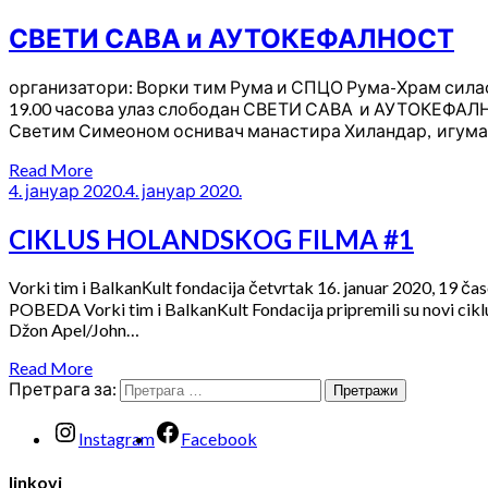
СВЕТИ САВА и АУТОКЕФАЛНОСТ
организатори: Ворки тим Рума и СПЦО Рума-Храм сила
19.00 часова улаз слободан СВЕТИ САВА и АУТОКЕФАЛНОС
Светим Симеоном оснивач манастира Хиландар, игума
Read More
4. јануар 2020.
4. јануар 2020.
CIKLUS HOLANDSKOG FILMA #1
Vorki tim i BalkanКult fondacija četvrtak 16. januar 202
POBEDA Vorki tim i BalkanKult Fondacija pripremili su novi ciklus
Džon Apel/John…
Read More
Претрага за:
Instagram
Facebook
linkovi