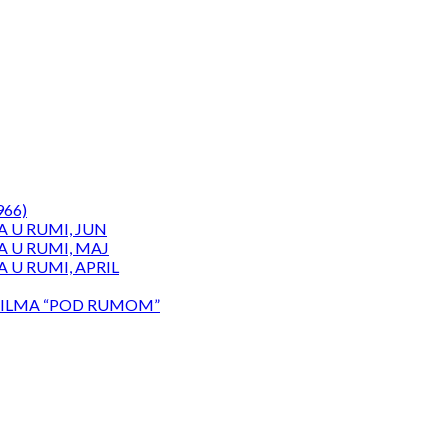
966)
 U RUMI, JUN
 U RUMI, MAJ
 U RUMI, APRIL
ILMA “POD RUMOM”