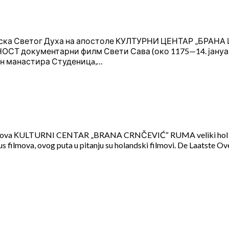
ска Светог Духа на апостоле КУЛТУРНИ ЦЕНТАР „БРАНА Ц
Т документарни филм Свети Сава (око 1175—14. јануар 1
н манастира Студеницa,…
0, 19 časova КULTURNI CENTAR „BRANA CRNČEVIĆ“ RUMA veliki
 filmova, ovog puta u pitanju su holandski filmovi. De Laatste Ove