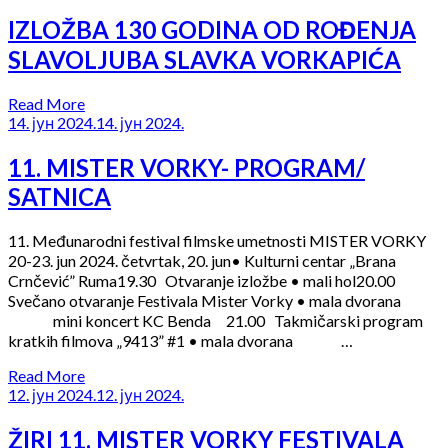
IZLOŽBA 130 GODINA OD ROĐENJA
SLAVOLJUBA SLAVKA VORKAPIĆA
Read More
14. јун 2024.
14. јун 2024.
11. MISTER VORKY- PROGRAM/
SATNICA
11. Međunarodni festival filmske umetnosti MISTER VORKY
20-23. jun 2024. četvrtak, 20. jun• Kulturni centar „Brana
Crnčević” Ruma19.30 Otvaranje izložbe • mali hol20.00
Svečano otvaranje Festivala Mister Vorky • mala dvorana
mini koncert KC Benda 21.00 Takmičarski program
kratkih filmova „9413” #1 • mala dvorana …
Read More
12. јун 2024.
12. јун 2024.
ŽIRI 11. MISTER VORKY FESTIVALA