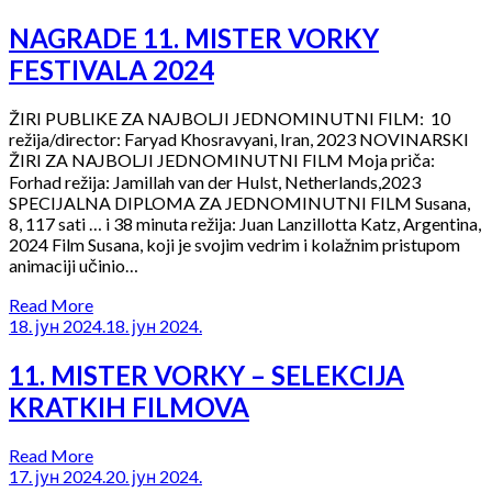
NAGRADE 11. MISTER VORKY
FESTIVALA 2024
ŽIRI PUBLIKE ZA NAJBOLJI JEDNOMINUTNI FILM: 10
režija/director: Faryad Khosravyani, Iran, 2023 NOVINARSKI
ŽIRI ZA NAJBOLJI JEDNOMINUTNI FILM Moja priča:
Forhad režija: Jamillah van der Hulst, Netherlands,2023
SPECIJALNA DIPLOMA ZA JEDNOMINUTNI FILM Susana,
8, 117 sati … i 38 minuta režija: Juan Lanzillotta Katz, Argentina,
2024 Film Susana, koji je svojim vedrim i kolažnim pristupom
animaciji učinio…
Read More
18. јун 2024.
18. јун 2024.
11. MISTER VORKY – SELEKCIJA
KRATKIH FILMOVA
Read More
17. јун 2024.
20. јун 2024.