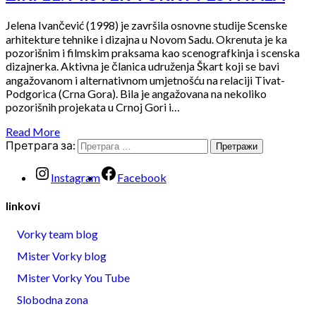
Jelena Ivančević (1998) je završila osnovne studije Scenske
arhitekture tehnike i dizajna u Novom Sadu. Okrenuta je ka
pozorišnim i filmskim praksama kao scenografkinja i scenska
dizajnerka. Aktivna je članica udruženja Škart koji se bavi
angažovanom i alternativnom umjetnošću na relaciji Tivat-
Podgorica (Crna Gora). Bila je angažovana na nekoliko
pozorišnih projekata u Crnoj Gori i…
Read More
Претрага за:
Instagram
Facebook
linkovi
Vorky team blog
Mister Vorky blog
Mister Vorky You Tube
Slobodna zona