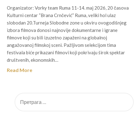
Organizator: Vorky team Ruma 11-14. maj 2026, 20 časova
Kulturni centar “Brana Crnčević” Ruma, veliki hol ulaz
slobodan 20.Turneja Slobodne zone u okviru ovogodišnjeg
izbora filmova donosi najnovije dokumentarne i igrane
filmove koji su bili izuzetno zapaženi na globalnoj
angažovanoj filmskoj sceni. Pažljivom selekcijom tima
festivala biće prikazani filmovi koji pokrivaju širok spektar
društvenih, ekonomskih…
Read More