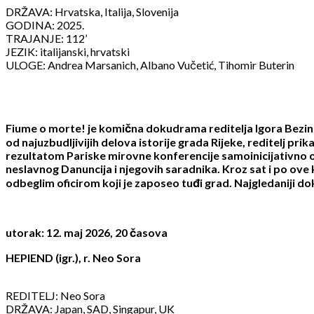
DRŽAVA: Hrvatska, Italija, Slovenija
GODINA: 2025.
TRAJANJE: 112’
JEZIK: italijanski, hrvatski
ULOGE: Andrea Marsanich, Albano Vučetić, Tihomir Buterin
Fiume o morte! je komična dokudrama reditelja Igora Bezino
od najuzbudljivijih delova istorije grada Rijeke, reditelj pri
rezultatom Pariske mirovne konferencije samoinicijativno ok
neslavnog Danuncija i njegovih saradnika. Kroz sat i po ove 
odbeglim oficirom koji je zaposeo tuđi grad. Najgledaniji 
utorak: 12. maj 2026, 20 časova
HEPIEND (igr.), r. Neo Sora
REDITELJ: Neo Sora
DRŽAVA: Japan, SAD, Singapur, UK