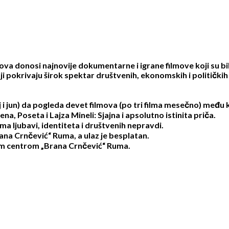
va donosi najnovije dokumentarne i igrane filmove koji su bil
oji pokrivaju širok spektar društvenih, ekonomskih i politički
 i jun) da pogleda devet filmova (po tri filma mesečno) među k
a, Poseta i Lajza Mineli: Sjajna i apsolutno istinita priča.
ima ljubavi, identiteta i društvenih nepravdi.
ana Crnčević“ Ruma, a ulaz je besplatan.
nim centrom „Brana Crnčević“ Ruma.