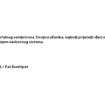
alnog zemljotresa. Dvojica učenika, najbolji prijatelji i đaci 
janjem nadzornog sistema.
r Pat Bunitipat