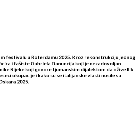
nom festivalu u Roterdamu 2025. Kroz rekonstrukciju jednog
icira i fašiste Gabriela Danuncija koji je nezadovoljan
ike Rijeke koji govore fjumanskim dijalektom da ožive llik
ci okupacije i kako su se italijanske vlasti nosile sa
 Oskara 2025.