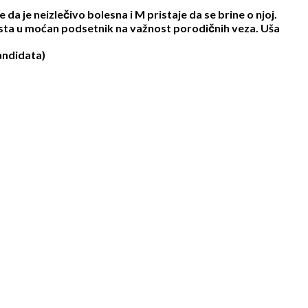
da je neizlečivo bolesna i M pristaje da se brine o njoj.
rasta u moćan podsetnik na važnost porodičnih veza. Uša
kandidata)