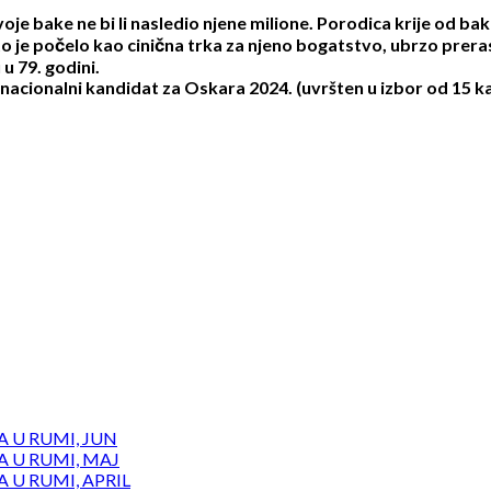
 bake ne bi li nasledio njene milione. Porodica krije od bake 
što je počelo kao cinična trka za njeno bogatstvo, ubrzo pre
u 79. godini.
 i nacionalni kandidat za Oskara 2024. (uvršten u izbor od 15 
 U RUMI, JUN
 U RUMI, MAJ
 U RUMI, APRIL