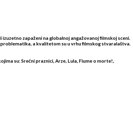
i izuzetno zapaženi na globalnoj angažovanoj filmskoj sceni.
h problematika, a kvalitetom su u vrhu filmskog stvaralaštva.
ojima su: Srećni praznici, Arze, Lula, Fiume o morte!,