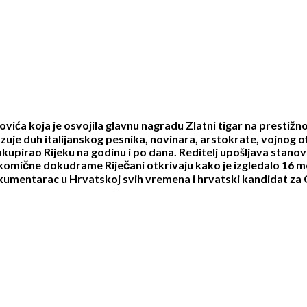
vića koja je osvojila glavnu nagradu Zlatni tigar na prestiž
kazuje duh italijanskog pesnika, novinara, arstokrate, vojnog of
upirao Rijeku na godinu i po dana. Reditelj upošljava stanovn
komične dokudrame Riječani otkrivaju kako je izgledalo 16 mese
dokumentarac u Hrvatskoj svih vremena i hrvatski kandidat za