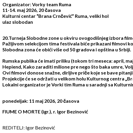
Organizator: Vorky team Ruma
11-14. maj 2026, 20 časova
Kulturni centar “Brana Crnčević” Ruma, veliki hol
ulaz slobodan
20.Turneja Slobodne zone u okviru ovogodišnjeg izbora filmo
Pažljivom selekcijom tima festivala biće prikazani filmovi k
Slobodna zona će obići više od 50 gradova i opština u Srbiji.
Rumska publika će imati priliku (tokom tri meseca: april, maj
Hepiend, Kako zaraditi milione pre nego što baka umre, Voljen
Ovi filmovi donose snažne, dirljive priče koje se bave pitanj
Projekcije će se održati u velikom holu Kulturnog centra „Br
Lokalni organizator je Vorki tim Ruma u saradnji sa Kultur
ponedeljak: 11 maj 2026, 20 časova
FIUME O MORTE (igr.), r. Igor Bezinović
REDITELJ: Igor Bezinović