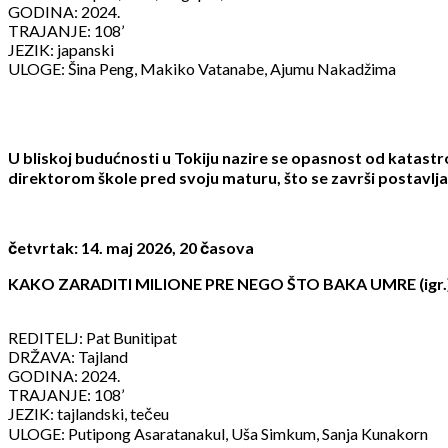
GODINA: 2024.
TRAJANJE: 108’
JEZIK: japanski
ULOGE: Šina Peng, Makiko Vatanabe, Ajumu Nakadžima
U bliskoj budućnosti u Tokiju nazire se opasnost od katastrof
direktorom škole pred svoju maturu, što se završi postavl
četvrtak: 14. maj 2026, 20 časova
KAKO ZARADITI MILIONE PRE NEGO ŠTO BAKA UMRE (igr.), 
REDITELJ: Pat Bunitipat
DRŽAVA: Tajland
GODINA: 2024.
TRAJANJE: 108’
JEZIK: tajlandski, tečeu
ULOGE: Putipong Asaratanakul, Uša Simkum, Sanja Kunakorn