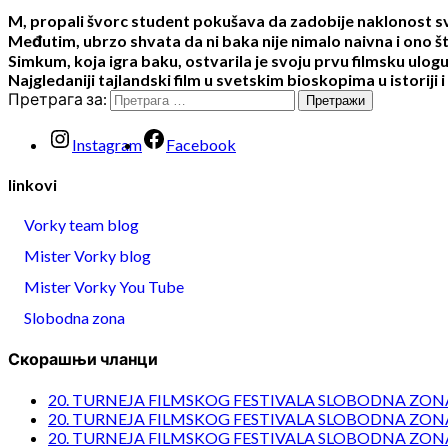
M, propali švorc student pokušava da zadobije naklonost svoje
Međutim, ubrzo shvata da ni baka nije nimalo naivna i ono 
Simkum, koja igra baku, ostvarila je svoju prvu filmsku ulogu 
Najgledaniji tajlandski film u svetskim bioskopima u istoriji
Претрага за:
Instagram
Facebook
linkovi
Vorky team blog
Mister Vorky blog
Mister Vorky You Tube
Slobodna zona
Скорашњи чланци
20. TURNEJA FILMSKOG FESTIVALA SLOBODNA ZONA
20. TURNEJA FILMSKOG FESTIVALA SLOBODNA ZONA
20. TURNEJA FILMSKOG FESTIVALA SLOBODNA ZONA