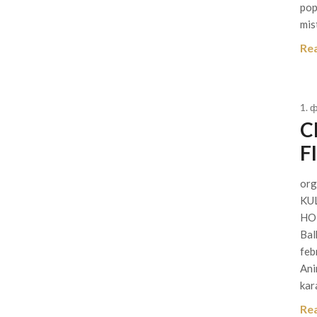
pop
mis
Re
1. 
C
F
org
KU
HOL
Bal
feb
Ani
kar
Re