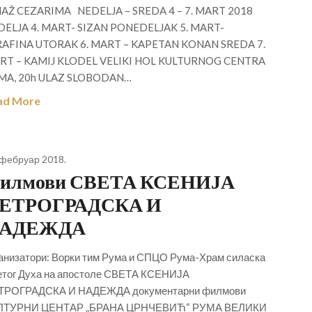
AŽ CEZARIMA NEDELJA – SREDA 4 – 7. MART 2018
DELJA 4. MART- SIZAN PONEDELJAK 5. MART-
RAFINA UTORAK 6. MART – KAPETAN KONAN SREDA 7.
RT – KAMIJ KLODEL VELIKI HOL KULTURNOG CENTRA
MA, 20h ULAZ SLOBODAN…
ad More
 фебруар 2018.
илмови СВЕТА КСЕНИЈА
ЕТРОГРАДСКА И
АДЕЖДА
анизатори: Ворки тим Рума и СПЦО Рума-Храм силаска
тог Духа на апостоле СВЕТА КСЕНИЈА
ТРОГРАДСКА И НАДЕЖДА документарни филмови
ЛТУРНИ ЦЕНТАР „БРАНА ЦРНЧЕВИЋ“ РУМА ВЕЛИКИ