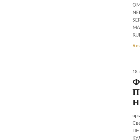
OM
NE
SE
MA
RU
Re
18.
Ф
П
Н
орг
Све
ПЕ
КУ