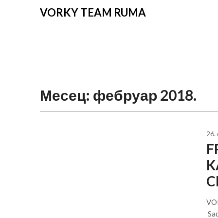
VORKY TEAM RUMA
Месец:
фебруар 2018.
26.
F
K
C
VOR
Sad