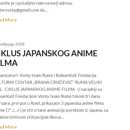
unite je i pošaljete nam na mejl adresu
tervorky@gmail.com do…
ad More
фебруар 2018.
IKLUS JAPANSKOG ANIME
ILMA
anizatori: Vorky team Ruma i BalkanKult Fondacija
LTURNI CENTAR „BRANA CRNČEVIĆ“ RUMA VELIKI
 CIKLUS JAPANSKOG ANIME FILMA U saradnji sa
kanKult Fondacijom Vorky team Ruma tokom tri dana
ruara, prvi put u Rumi, prikazaće 3 japanska anime filma.
me (アニメ) je stil crtane animacije poreklom iz Japana, sa
akterističnom stilizacijom likova…
ad More