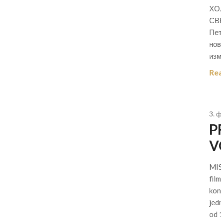
ХОЛ
СВ
Пет
нов
из
Re
3. 
P
V
MIS
fil
kon
jed
od 