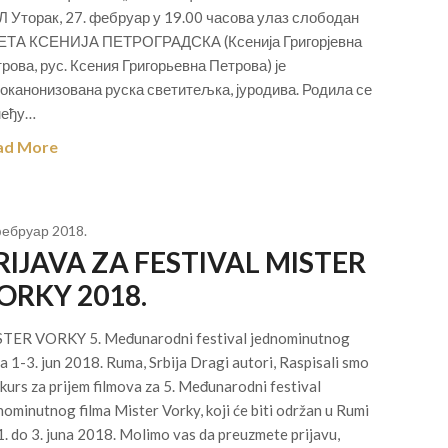
 Уторак, 27. фебруар у 19.00 часова улаз слободан
ЕТА КСЕНИЈА ПЕТРОГРАДСКА (Ксенија Григорјевна
рова, рус. Ксения Григорьевна Петрова) је
оканонизована руска светитељка, јуродива. Родила се
међу…
ad More
фебруар 2018.
RIJAVA ZA FESTIVAL MISTER
ORKY 2018.
TER VORKY 5. Međunarodni festival jednominutnog
ma 1-3. jun 2018. Ruma, Srbija Dragi autori, Raspisali smo
kurs za prijem filmova za 5. Međunarodni festival
nominutnog filma Mister Vorky, koji će biti održan u Rumi
1. do 3. juna 2018. Molimo vas da preuzmete prijavu,