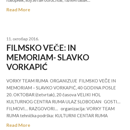
говорник, изузетан богослов, талентован…
Read More
11. октобар 2016.
FILMSKO VEČE: IN
MEMORIAM- SLAVKO
VORKAPIĆ
VORKY TEAM RUMA ORGANIZUJE FILMSKO VEČE IN
MEMORIAM – SLAVKO VORKAPIĆ, 40 GODINA POSLE
20. OKTOBAR (četvrtak), 20 časova VELIKI HOL
KULTURNOG CENTRA RUMA ULAZ SLOBODAN GOSTI…
FILMOVI… RAZGOVORI… organizacija: VORKY TEAM
RUMA tehnička podrška: KULTURNI CENTAR RUMA
Read More