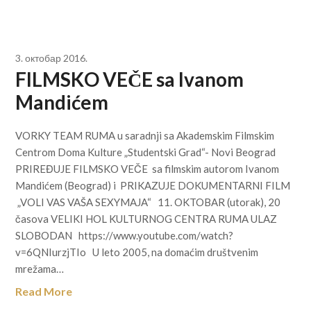
3. октобар 2016.
FILMSKO VEČE sa Ivanom
Mandićem
VORKY TEAM RUMA u saradnji sa Akademskim Filmskim
Centrom Doma Kulture „Studentski Grad“- Novi Beograd
PRIREĐUJE FILMSKO VEČE sa filmskim autorom Ivanom
Mandićem (Beograd) i PRIKAZUJE DOKUMENTARNI FILM
„VOLI VAS VAŠA SEXYMAJA“ 11. OKTOBAR (utorak), 20
časova VELIKI HOL KULTURNOG CENTRA RUMA ULAZ
SLOBODAN https://www.youtube.com/watch?
v=6QNIurzjTIo U leto 2005, na domaćim društvenim
mrežama…
Read More