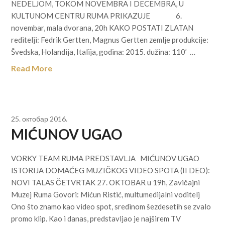
NEDELJOM, TOKOM NOVEMBRA I DECEMBRA, U
KULTUNOM CENTRU RUMA PRIKAZUJE 6.
novembar, mala dvorana, 20h KAKO POSTATI ZLATAN
reditelji: Fedrik Gertten, Magnus Gertten zemlje produkcije:
Švedska, Holandija, Italija, godina: 2015. dužina: 110’ …
Read More
25. октобар 2016.
MIĆUNOV UGAO
VORKY TEAM RUMA PREDSTAVLJA MIĆUNOV UGAO
ISTORIJA DOMAĆEG MUZIČKOG VIDEO SPOTA (II DEO):
NOVI TALAS ČETVRTAK 27. OKTOBAR u 19h, Zavičajni
Muzej Ruma Govori: Mićun Ristić, multumedijalni voditelj
Ono što znamo kao video spot, sredinom šezdesetih se zvalo
promo klip. Kao i danas, predstavljao je najširem TV