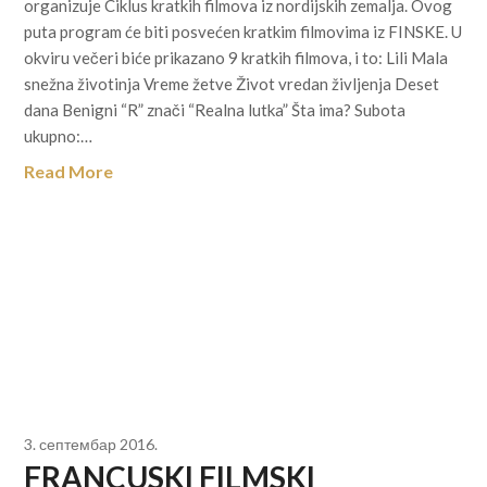
organizuje Ciklus kratkih filmova iz nordijskih zemalja. Ovog
puta program će biti posvećen kratkim filmovima iz FINSKE. U
okviru večeri biće prikazano 9 kratkih filmova, i to: Lili Mala
snežna životinja Vreme žetve Život vredan življenja Deset
dana Benigni “R” znači “Realna lutka” Šta ima? Subota
ukupno:…
Read More
3. септембар 2016.
FRANCUSKI FILMSKI