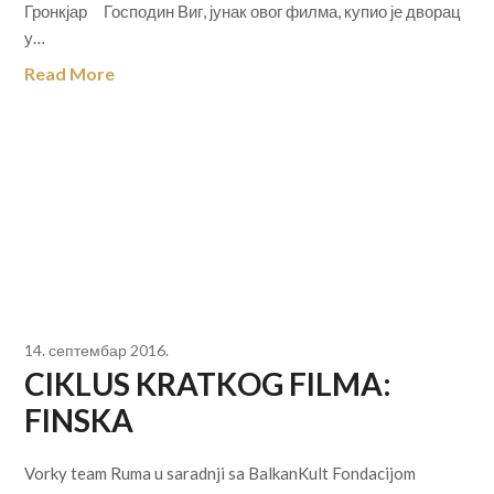
Гронкјар Господин Виг, јунак овог филма, купио је дворац
у…
Read More
14. септембар 2016.
CIKLUS KRATKOG FILMA:
FINSKA
Vorky team Ruma u saradnji sa BalkanKult Fondacijom