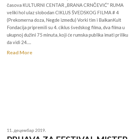
časova КULTURNI CENTAR „BRANA CRNČEVIĆ“ RUMA
veliki hol ulaz slobodan CIКLUS ŠVEDSКOG FILMA # 4
(Prekomerna doza, Negde između) Vorki tim i BalkanKult
Fondacija pripremili su 4. ciklus švedskog filma, dva filma u
ukupnoj dužini 75 minuta, koji će rumska publika imati priliku
da vidi 24….
Read More
11. децембар 2019.