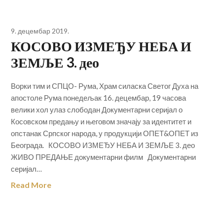
9. децембар 2019.
КОСОВО ИЗМЕЂУ НЕБА И
ЗЕМЉЕ 3. део
Ворки тим и СПЦО- Рума, Храм силаска Светог Духа на
апостоле Рума понедељак 16. децембар, 19 часова
велики хол улаз слободан Документарни серијал о
Косовском предању и његовом значају за идентитет и
опстанак Српског народа, у продукцији ОПЕТ&ОПЕТ из
Београда. КОСОВО ИЗМЕЂУ НЕБА И ЗЕМЉЕ 3. део
ЖИВО ПРЕДАЊЕ документарни филм Документарни
серијал…
Read More