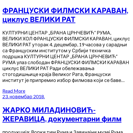
ФРАНЦУСКИ ФИЛМСКИ КАРАВАН,
циклус ВЕЛИКИ РАТ
КУЛТУРНИ ЦЕНТАР „БРАНА ЦРНЧЕВИЋ“ РУМА,
ВЕЛИКИ ХОЛ ФРАНЦУСКИ ФИЛМСКИ КАРАВАН, циклус
ВЕЛИКИ РАТ уторак 4. децембар, 19 часова у сарадњи
са Француским институтом у Србији техничка
подршка КУЛТУРНИ ЦЕНТАР „БРАНА ЦРНЧЕВИЋ“
РУМА улаз слободан ФРАНЦУСКИ ФИЛМСКИ КАРАВАН
циклус ВЕЛИКИ РАТ Ради обележавања
стогодишњице краја Великог Рата, Француски
институт је припремио избор филмова који се баве…
Read More
23. новембар 2018.
ЖАРКО МИЛАДИНОВИЋ-
ЖЕРАВИЦА, документарни филм
продукција: Ворки тим Рума и Завичајни музеј Рума