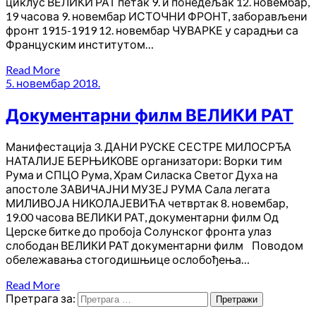
циклус ВЕЛИКИ РАТ петак 9. и понедељак 12. новембар,
19 часова 9. новембар ИСТОЧНИ ФРОНТ, заборављени
фронт 1915-1919 12. новембар ЧУВАРКЕ у сарадњи са
Француским институтом…
Read More
5. новембар 2018.
Документарни филм ВЕЛИКИ РАТ
Манифестација 3. ДАНИ РУСКЕ СЕСТРЕ МИЛОСРЂА
НАТАЛИЈЕ БЕРЊИКОВЕ организатори: Ворки тим
Рума и СПЦО Рума, Храм Силаска Светог Духа на
апостоле ЗАВИЧАЈНИ МУЗЕЈ РУМА Сала легата
МИЛИВОЈА НИКОЛАЈЕВИЋА четвртак 8. новембар,
19.00 часова ВЕЛИКИ РАТ, документарни филм Од
Церске битке до пробоја Солунског фронта улаз
слободан ВЕЛИКИ РАТ документарни филм Поводом
обележавања стогодишњице ослобођења…
Read More
Претрага за: