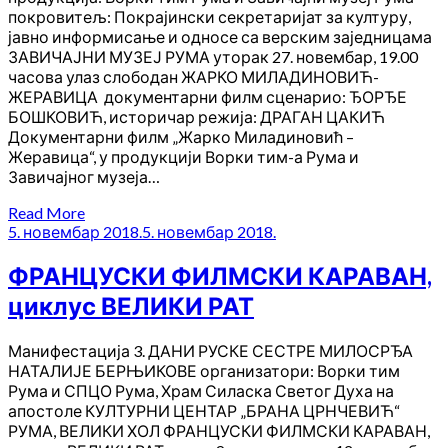
покровитељ: Покрајински секретаријат за културу,
јавно информисање и односе са верским заједницама
ЗАВИЧАЈНИ МУЗЕЈ РУМА уторак 27. новембар, 19.00
часова улаз слободан ЖАРКО МИЛАДИНОВИЋ-
ЖЕРАВИЦА документарни филм сценарио: ЂОРЂЕ
БОШКОВИЋ, историчар режија: ДРАГАН ЦАКИЋ
Документарни филм „Жарко Миладиновић –
Жеравица“, у продукцији Ворки тим-а Рума и
Завичајног музеја…
Read More
5. новембар 2018.
5. новембар 2018.
ФРАНЦУСКИ ФИЛМСКИ КАРАВАН,
циклус ВЕЛИКИ РАТ
Манифестација 3. ДАНИ РУСКЕ СЕСТРЕ МИЛОСРЂА
НАТАЛИЈЕ БЕРЊИКОВЕ организатори: Ворки тим
Рума и СПЦО Рума, Храм Силаска Светог Духа на
апостоле КУЛТУРНИ ЦЕНТАР „БРАНА ЦРНЧЕВИЋ“
РУМА, ВЕЛИКИ ХОЛ ФРАНЦУСКИ ФИЛМСКИ КАРАВАН,