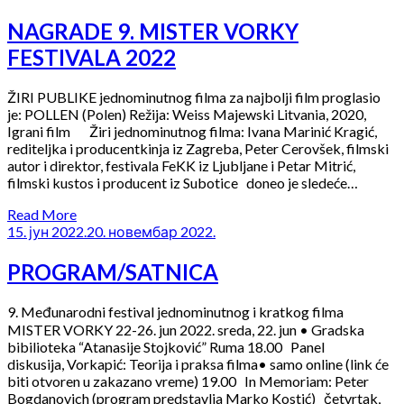
NAGRADE 9. MISTER VORKY
FESTIVALA 2022
ŽIRI PUBLIKE jednominutnog filma za najbolji film proglasio
je: POLLEN (Polen) Režija: Weiss Majewski Litvania, 2020,
Igrani film Žiri jednominutnog filma: Ivana Marinić Kragić,
rediteljka i producentkinja iz Zagreba, Peter Cerovšek, filmski
autor i direktor, festivala FeKK iz Ljubljane i Petar Mitrić,
filmski kustos i producent iz Subotice doneo je sledeće…
Read More
15. јун 2022.
20. новембар 2022.
PROGRAM/SATNICA
9. Međunarodni festival jednominutnog i kratkog filma
MISTER VORKY 22-26. jun 2022. sreda, 22. jun • Gradska
bibilioteka “Atanasije Stojković” Ruma 18.00 Panel
diskusija, Vorkapić: Teorija i praksa filma• samo online (link će
biti otvoren u zakazano vreme) 19.00 In Memoriam: Peter
Bogdanovich (program predstavlja Marko Kostić) četvrtak,