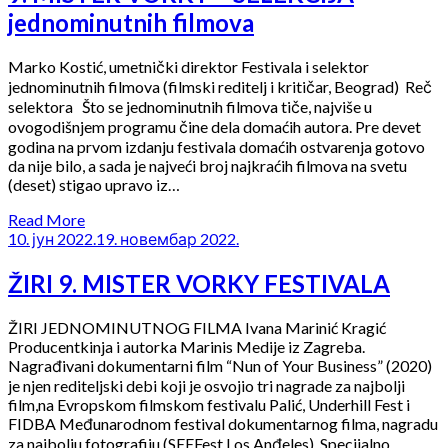
jednominutnih filmova
Marko Kostić, umetnički direktor Festivala i selektor
jednominutnih filmova (filmski reditelj i kritičar, Beograd) Reč
selektora Što se jednominutnih filmova tiče, najviše u
ovogodišnjem programu čine dela domaćih autora. Pre devet
godina na prvom izdanju festivala domaćih ostvarenja gotovo
da nije bilo, a sada je najveći broj najkraćih filmova na svetu
(deset) stigao upravo iz…
Read More
10. јун 2022.
19. новембар 2022.
ŽIRI 9. MISTER VORKY FESTIVALA
ŽIRI JEDNOMINUTNOG FILMA Ivana Marinić Kragić
Producentkinja i autorka Marinis Medije iz Zagreba.
Nagrađivani dokumentarni film “Nun of Your Business” (2020)
je njen rediteljski debi koji je osvojio tri nagrade za najbolji
film,na Evropskom filmskom festivalu Palić, Underhill Fest i
FIDBA Međunarodnom festival dokumentarnog filma, nagradu
za najbolju fotografiju (SEEFest Los Anđeles), Specijalno