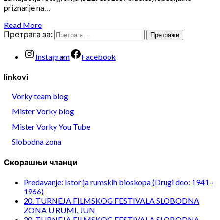
priznanje na…
Read More
Претрага за:
Instagram
Facebook
linkovi
Vorky team blog
Mister Vorky blog
Mister Vorky You Tube
Slobodna zona
Скорашњи чланци
Predavanje: Istorija rumskih bioskopa (Drugi deo: 1941–
1966)
20. TURNEJA FILMSKOG FESTIVALA SLOBODNA
ZONA U RUMI, JUN
20. TURNEJA FILMSKOG FESTIVALA SLOBODNA