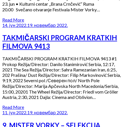
23. jun • Kulturni centar „Brana Crnčević” Ruma
20.00 Svečano otvaranje Festivala Mister Vorky…
Read More
14. јун 2022.
19. новембар 2022.
TAKMIČARSKI PROGRAM KRATKIH
FILMOVA 9413
TAKMIČARSKI PROGRAM KRATKIH FILMOVA 9413 #1
Prokop Režija/Director: Danilo Stanimirović Serbia, 12:17,
2021 The Sea Režija/Director: Sahra Ramezanian Iran, 6:25,
202 Prašina/ Dust Režija/Director: Filip Markovinović Serbia,
9:19, 2022 Severni pol /Северен пол/ North Pole
Režija/Director: Marija Apčevska North Macedonia/Serbia,
15:00, 20201 The Wheel Režija/Director: Friedl vom Gröller
Austria, 2:30, 2021 Dajla: Cinema and Oblivion…
Read More
11. јун 2022.
19. новембар 2022.
9. MISTER VORKY – SELEKCIJA