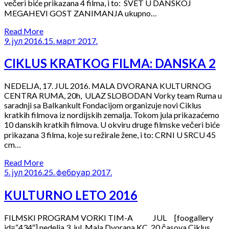
večeri biće prikazana 4 filma, i to: SVET U DANSKOJ
MEGAHEVI GOST ZANIMANJA ukupno…
Read More
9. јул 2016.
15. март 2017.
CIKLUS KRATKOG FILMA: DANSKA 2
NEDELJA, 17. JUL 2016. MALA DVORANA KULTURNOG
CENTRA RUMA, 20h, ULAZ SLOBODAN Vorky team Ruma u
saradnji sa Balkankult Fondacijom organizuje novi Ciklus
kratkih filmova iz nordijskih zemalja. Tokom jula prikazaćemo
10 danskih kratkih filmova. U okviru druge filmske večeri biće
prikazana 3 filma, koje su režirale žene, i to: CRNI U SRCU 45
cm…
Read More
5. јул 2016.
25. фебруар 2017.
KULTURNO LETO 2016
FILMSKI PROGRAM VORKI TIM-A JUL [foogallery
id=“434″] nedelja,3. jul, Mala Dvorana KC, 20 časova Ciklus