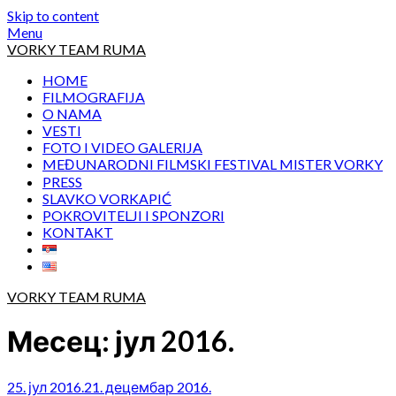
Skip to content
Menu
VORKY TEAM RUMA
HOME
FILMOGRAFIJA
O NAMA
VESTI
FOTO I VIDEO GALERIJA
MEĐUNARODNI FILMSKI FESTIVAL MISTER VORKY
PRESS
SLAVKO VORKAPIĆ
POKROVITELJI I SPONZORI
KONTAKT
VORKY TEAM RUMA
Месец:
јул 2016.
25. јул 2016.
21. децембар 2016.