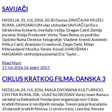
SAVIJAČI
NEDELJA, 31. JUL 2016, 20.30 časova ZAVIČAJNI MUZEJ
RUMA, LAPIDARIJUM ulaz slobodan SAVIJAČI priča o
ždralovima Scenario, montaža i režija: Dragan Cakić Zemlja
porekla: Srbija Producent: Vorky Team Ruma, uz podršku
Opštine Ruma Direktor fotografije: Vladimir Eremić Asistenti:
Milica Cakić, Branislav Crvenković, Dejan Delić, Milan
Milosavljević Muzika: Ferenc Kovač (HIROŠIMA I
NAGASAKI-simfonijska poema) Eric Taylor…
Read More
17. јул 2016.
14. март 2017.
CIKLUS KRATKOG FILMA: DANSKA 3
NEDELJA, 24. JUL 2016. MALA DVORANA KULTURNOG
CENTRA RUMA, 20h, ULAZ SLOBODAN Vorky team Ruma u
saradnji sa Balkankult Fondacijom organizuje novi Ciklus
kratkih filmova iz nordijskih zemalja. Tokom jula prikazaćemo
10 danskih kratkih filmova. U okviru treće, i završne, filmske