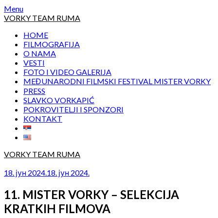
Skip
Menu
to
VORKY TEAM RUMA
content
HOME
FILMOGRAFIJA
O NAMA
VESTI
FOTO I VIDEO GALERIJA
MEĐUNARODNI FILMSKI FESTIVAL MISTER VORKY
PRESS
SLAVKO VORKAPIĆ
POKROVITELJI I SPONZORI
KONTAKT
VORKY TEAM RUMA
18. јун 2024.
18. јун 2024.
11. MISTER VORKY – SELEKCIJA
KRATKIH FILMOVA