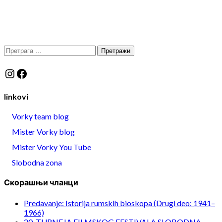
Претрага
за:
Instagram
Facebook
linkovi
Vorky team blog
Mister Vorky blog
Mister Vorky You Tube
Slobodna zona
Скорашњи чланци
Predavanje: Istorija rumskih bioskopa (Drugi deo: 1941–
1966)
20. TURNEJA FILMSKOG FESTIVALA SLOBODNA