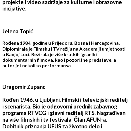
projekte i video sadržaje za kulturne i obrazovne
inicijative.
Jelena Topić
Rođena 1984. godine u Prijedoru, Bosna i Hercegovina.
Diplomirala je Filmsku i TV režiju na Akademiji umjetnosti
u Banjoj Luci. Režirala je više kratkih igranih i
dokumentarnih filmova, kao i pozorišne predstave, a
autor je i nekoliko performansa.
Dragomir Zupanc
Rođen 1946. u Ljubljani. Filmski i televizijski reditelj
i scenarista. Bio je odgovorni urednik zabavnog
programa RTVCG i glavni reditelj RTS. Nagrađivan
na više filmskih i tv festivala. Član AFUN-a.
Dobitnik priznanja UFUS za životno delo i