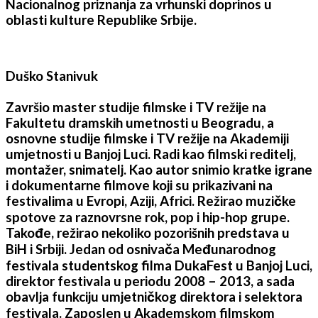
Nacionalnog priznanja za vrhunski doprinos u
oblasti kulture Republike Srbije.
Duško Stanivuk
Završio master studije filmske i TV režije na
Fakultetu dramskih umetnosti u Beogradu, a
osnovne studije filmske i TV režije na Akademiji
umjetnosti u Banjoj Luci. Radi kao filmski reditelj,
montažer, snimatelj. Kao autor snimio kratke igrane
i dokumentarne filmove koji su prikazivani na
festivalima u Evropi, Aziji, Africi. Režirao muzičke
spotove za raznovrsne rok, pop i hip-hop grupe.
Takođe, režirao nekoliko pozorišnih predstava u
BiH i Srbiji. Jedan od osnivača Međunarodnog
festivala studentskog filma DukaFest u Banjoj Luci,
direktor festivala u periodu 2008 – 2013, a sada
obavlja funkciju umjetničkog direktora i selektora
festivala. Zaposlen u Akademskom filmskom