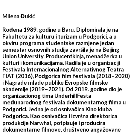
Milena Đukić
Rođena 1989. godine u Baru. Diplomirala je na
Fakultetu za kulturu i turizam u Podgorici, a u
okviru programa studentske razmjene jedan
semestar osnovnih studija završila je na Beijing
Union University. Producentkinja, menadžerka u
kulturi i komunikacijama. Radila je u organizaciji
Festivala Internacionalnog Alternativnog Teatra
FIAT (2016), Podgorica film festivala (2018–2020)
i Nagrade mlade publike Evropske filmske
akademije (2019–2021). Od 2019. godine dio je
organizacionog tima UnderhillFesta –
međunarodnog festivala dokumentarnog filma u
Podgorici. Jedna je od osnivačica Kino kluba
Podgorica. Kao osnivačica i izvršna direktorica
produkcije Narwhal, potpisuje i producira
dokumentarne filmove, društveno angažovane