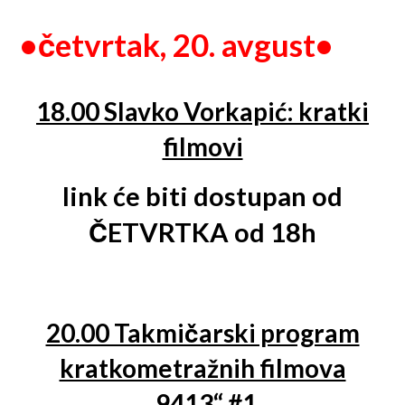
•četvrtak, 20. avgust•
18.00 Slavko Vorkapić: kratki
filmovi
link će biti dostupan od
ČETVRTKA od 18h
20.00 Takmičarski program
kratkometražnih filmova
„9413“ #1