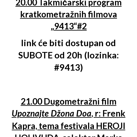
20.00 Takmičarski program
kratkometražnih filmova
„9413“#2
link će biti dostupan od
SUBOTE od 20h (lozinka:
#9413)
21.00 Dugometražni film
, r: Frenk
Upoznajte Džona Doa
Kapra, tema festivala HEROJI