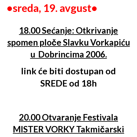
•
sreda, 19.
avgust•
18.00 Sećanje:
Otkrivanje
spomen ploče Slavku Vorkapiću
u Dobrincima 2006.
link će biti dostupan od
SREDE od 18h
20.00 Otvaranje Festivala
MISTER VORKY Takmičarski