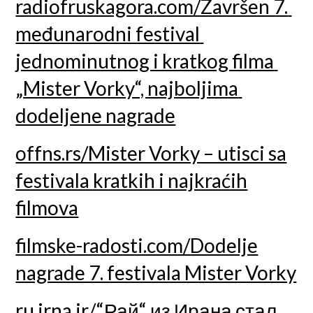
radiofruskagora.com/Završen 7. 
međunarodni festival 
jednominutnog i kratkog filma 
„Mister Vorky“, najboljima 
dodeljene nagrade
offns.rs/Mister Vorky – utisci sa
festivala kratkih i najkraćih
filmova
filmske-radosti.com/Dodelje
nagrade 7. festivala Mister Vorky
ru.irna.ir/“Рай“ из Ирана стал