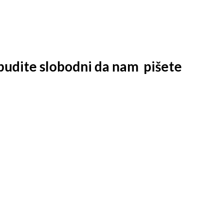
 budite slobodni da nam
pišete