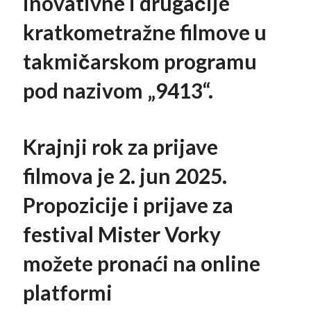
inovativne i drugačije
kratkometražne filmove u
takmičarskom programu
pod nazivom „9413
“
.
Krajnji rok za prijave
filmova je 2. jun 2025.
Propozicije i prijave za
festival Mister Vorky
možete pronać
i na online
platformi