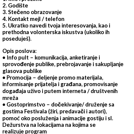
2. Godište
3. Stečeno obrazovanje
4. Kontakt mejl / telefon
5. Ukratko navedi tvoja interesovanja, kao i
prethodna volonterska iskustva (ukoliko ih
poseduješ).
Opis poslova:
• Info pult – komunikacija, anketiranje i
sprovođenje publike, prebrojavanje i sakupljanje
glasova publike
• Promocija – deljenje promo materijala,
informisanje prijatelja i građana, promovisanje
događaja uživo i putem interneta / društvenih
mreža
• Gostoprimstvo – dočekivanje/ druženje sa
gostima Festivala (žiri, predavači i autori),
pomoć oko posluženja i animacije gostiju i sl.
Dežurstva na lokacijama na kojima se
realizuje program