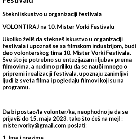
Stekni iskustvo u organizaciji festivala
VOLONTIRAJ na 10. Mister Vorki Festivalu
Ukoliko želiš da stekneš iskustvo u organizaciji
festivala i upoznaš se sa filmskom industrijom, budi
deo volonterskog tima 10. Mister Vorki Festivala.
Sve što je potrebno su entuzijazam i ljubav prema
filmovima, a nudimo priliku da se nauči mnogo o
pripremi i realizaciji festivala, upoznaju zanimljivi
ljudi iz sveta filma i pogledaju filmovi koji su na
programu.
Da bi postao/la volonter/ka, neophodno je da se
prijaviš do 15. maja 2023, tako što ćeš na mejl :
mistervorky@gmail.com poslati:
1. Ime i prezime