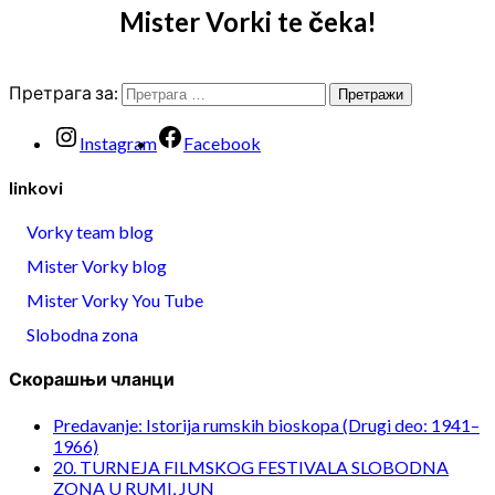
Mister Vorki te čeka!
Претрага за:
Instagram
Facebook
linkovi
Vorky team blog
Mister Vorky blog
Mister Vorky You Tube
Slobodna zona
Скорашњи чланци
Predavanje: Istorija rumskih bioskopa (Drugi deo: 1941–
1966)
20. TURNEJA FILMSKOG FESTIVALA SLOBODNA
ZONA U RUMI, JUN