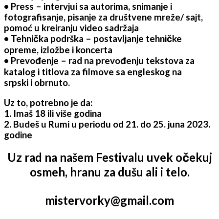
• Press – intervjui sa autorima, snimanje i
fotografisanje, pisanje za društvene mreže/ sajt,
pomoć u kreiranju video sadržaja
• Tehnička podrška – postavljanje tehničke
opreme, izložbe i koncerta
• Prevođenje – rad na prevođenju tekstova za
katalog i titlova za filmove sa engleskog na
srpski i obrnuto.
Uz to, potrebno je da:
1. Imaš 18 ili više godina
2. Budeš u Rumi u periodu od 21. do 25. juna 2023.
godine
Uz rad na našem Festivalu uvek očekuj
osmeh, hranu za dušu ali i telo.
mistervorky@gmail.com