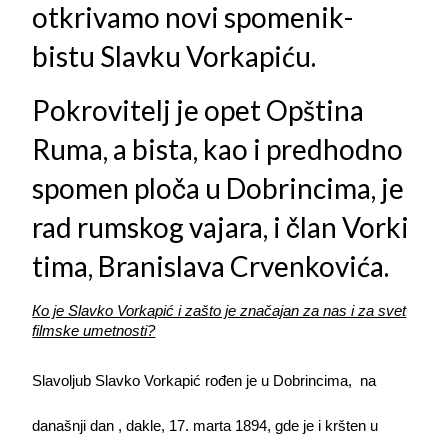
otkrivamo novi spomenik-
bistu Slavku Vorkapiću.
Pokrovitelj je opet Opština
Ruma, a bista, kao i predhodno
spomen ploča u Dobrincima, je
rad rumskog vajara, i član Vorki
tima, Branislava Crvenkovića.
Кo je Slavko Vorkapić i zašto je značajan za nas i za svet
filmske umetnosti?
Slavoljub Slavko Vorkapić rođen je u Dobrincima,
na
današnji dan , dakle, 17. marta 1894, gde je i kršten u