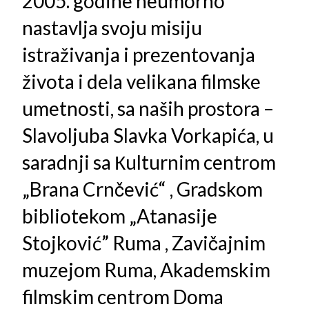
2005. godine neumorno
nastavlja svoju misiju
istraživanja i prezentovanja
života i dela velikana filmske
umetnosti, sa naših prostora –
Slavoljuba Slavka Vorkapića, u
saradnji sa Кulturnim centrom
„Brana Crnčević“ , Gradskom
bibliotekom „Atanasije
Stojković” Ruma , Zavičajnim
muzejom Ruma, Akademskim
filmskim centrom Doma