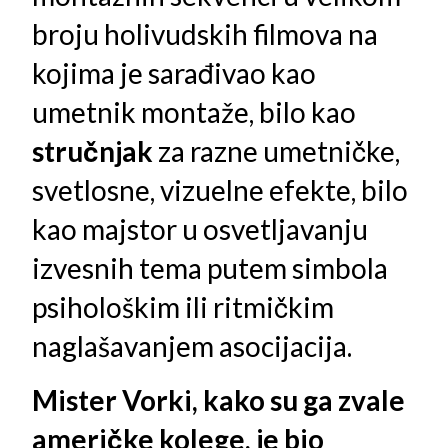
broju holivudskih filmova na
kojima je sarađivao kao
umetnik montaže, bilo kao
stručnjak
za razne umetničke,
svetlosne, vizuelne efekte, bilo
kao majstor u osvetljavanju
izvesnih tema putem simbola
psihološkim ili ritmičkim
naglašavanjem asocijacija.
Mister Vorki, kako su ga zvale
američke kolege, je bio