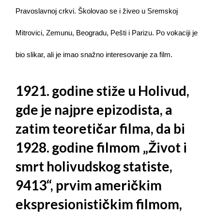
Pravoslavnoj crkvi. Školovao se i živeo u Sremskoj
Mitrovici, Zemunu, Beogradu, Pešti i Parizu. Po vokaciji je
bio slikar, ali je imao snažno interesovanje za film.
1921. godine stiže u Holivud,
gde je najpre epizodista, a
zatim teoretičar filma, da bi
1928. godine filmom „Život i
smrt holivudskog statiste,
9413“, prvim američkim
ekspresionističkim filmom,