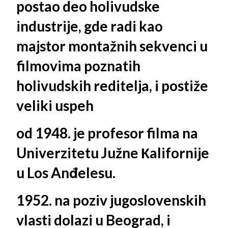
postao deo holivudske
industrije, gde radi kao
majstor montažnih sekvenci u
filmovima poznatih
holivudskih reditelja, i postiže
veliki uspeh
od 1948. je profesor filma na
Univerzitetu Južne Кalifornije
u Los Anđelesu.
1952. na poziv jugoslovenskih
vlasti dolazi u Beograd, i