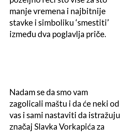
manje vremena i najbitnije
stavke i simboliku ‘smestiti’
između dva poglavlja priče.
Nadam se da smo vam
zagolicali maštu i da će neki od
vas i sami nastaviti da istražuju
značaj Slavka Vorkapića za