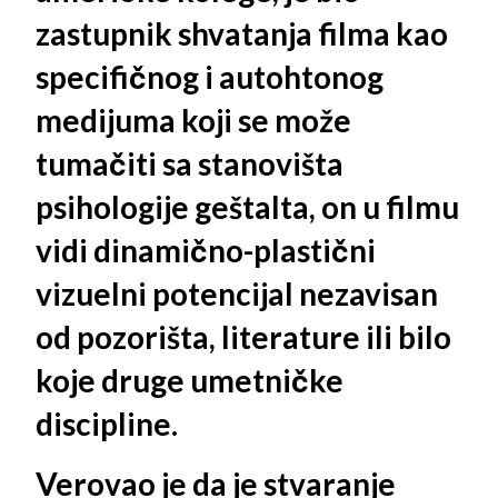
zastupnik shvatanja filma kao
specifičnog i autohtonog
medijuma koji se može
tumačiti sa stanovišta
psihologije geštalta, on u filmu
vidi dinamično-plastični
vizuelni potencijal nezavisan
od pozorišta, literature ili bilo
koje druge umetničke
discipline.
Verovao je da je stvaranje