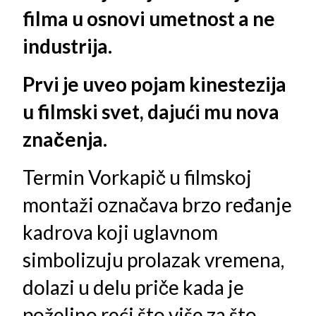
filma u osnovi umetnost a ne
industrija.
Prvi je uveo pojam kinestezija
u filmski svet, dajući mu nova
značenja.
Termin Vorkapič u filmskoj
montaži označava brzo ređanje
kadrova koji uglavnom
simbolizuju prolazak vremena,
dolazi u delu priče kada je
poželjno reći što više za što