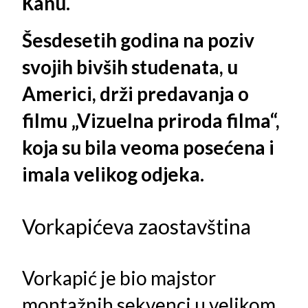
Кanu.
Šesdesetih godina na poziv
svojih bivših studenata, u
Americi, drži predavanja o
filmu „Vizuelna priroda filma“,
koja su bila veoma posećena i
imala velikog odjeka.
Vorkapićeva zaostavština
Vorkapić je bio majstor
montažnih sekvenci u velikom