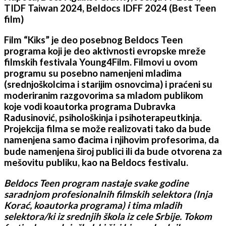
TIDF Taiwan 2024, Beldocs IDFF 2024 (Best Teen
film)
Film “Kiks” je deo posebnog Beldocs Teen
programa koji je deo aktivnosti evropske mreže
filmskih festivala Young4Film. Filmovi u ovom
programu su posebno namenjeni mladima
(srednjoškolcima i starijim osnovcima) i praćeni su
moderiranim razgovorima sa mladom publikom
koje vodi koautorka programa Dubravka
Radusinović, psihološkinja i psihoterapeutkinja.
Projekcija filma se može realizovati tako da bude
namenjena samo
đacima i njihovim profesorima, da
bude namenjena široj publici ili da bude otvorena za
mešovitu publiku, kao na Beldocs festivalu.
Beldocs Teen program nastaje svake godine
saradnjom profesionalnih filmskih selektora (Inja
Korać, koautorka programa) i tima mladih
selektora/ki iz srednjih škola iz cele Srbije. Tokom