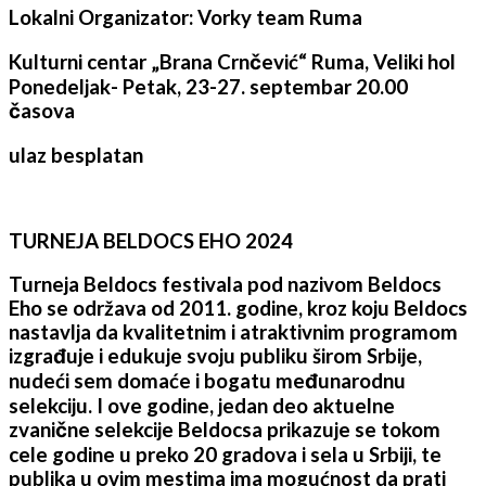
Lokalni Organizator: Vorky team Ruma
Kulturni centar „Brana Crnčević“ Ruma, Veliki hol
Ponedeljak- Petak, 23-27. septembar 20.00
časova
ulaz besplatan
TURNEJA
BELDOCS EHO 2024
Turneja Beldocs festivala pod nazivom Beldocs
Eho se održava od 2011. godine, kroz koju Beldocs
nastavlja da kvalitetnim i atraktivnim programom
izgrađuje i edukuje svoju publiku širom Srbije,
nudeći sem domaće i bogatu međunarodnu
selekciju. I ove godine, jedan deo aktuelne
zvanične selekcije Beldocsa prikazuje se tokom
cele godine u preko 20 gradova i sela u Srbiji, te
publika u ovim mestima ima mogućnost da prati