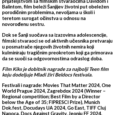
prijateljstvom sa filmskim stvaraocima Davidom i
Balintom, film beleži Šanjijev životni put obeležen
porodičnim problemima, nevoljama u školi i
teretom surogat očinstva u odnosu na
novorođenu sestru.
Dok se Šanji suočava sa izazovima adolescencije,
filmski stvaraoci se od aktivnih učesnika pretvaraju
u posmatrače njegovih životnih nemira koji
kulminiraju tragičnim preokretom koji ga primorava
da se suoči sa odgovornostima odraslog doba.
Film Kiks j
e dobitnik nagrade za najbolji Teen film
koju dodeljuje Mladi žiri Beldocs festivala.
Festivali i nagrade: Movies That Matter 2024, One
World Prague 2024, Zagrebdox 2024 (Winner –
Regional competition; Best Film by a Director
below the Age of 35; FIPRESCI Prize), Munich
Dok.fest, Docudays UA 2024, Go East, TIFF Cluj
Napoca, Docs Against Gravity, Jeonju FF 2024,