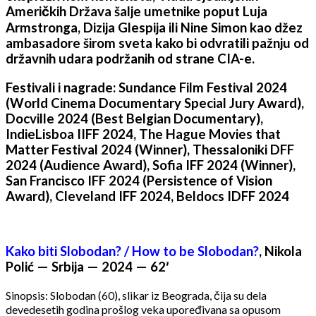
Američkih Država šalje umetnike poput Luja
Armstronga, Dizija Glespija ili Nine Simon kao džez
ambasadore širom sveta kako bi odvratili pažnju od
državnih udara podržanih od strane CIA-e.
Festivali i nagrade: Sundance Film Festival 2024
(World Cinema Documentary Special Jury Award),
Docville 2024 (Best Belgian Documentary),
IndieLisboa IIFF 2024, The Hague Movies that
Matter Festival 2024 (Winner), Thessaloniki DFF
2024 (Audience Award), Sofia IFF 2024 (Winner),
San Francisco IFF 2024 (Persistence of Vision
Award), Cleveland IFF 2024, Beldocs IDFF 2024
Kako biti Slobodan? / How to be Slobodan?
, Nikola
Polić — Srbija — 2024 — 62′
Sinopsis: Slobodan (60), slikar iz Beograda, čija su dela
devedesetih godina prošlog veka upoređivana sa opusom