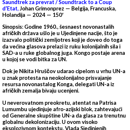
Saundtrek za prevrat / Soundtrack to a Coup
d’Etat,
Johan Grimonprez — Belgija, Francuska,
Holandija — 2024 — 150′
Sinopsis: Godine 1960., šesnaest novonastalih
afričkih država ušlo je u Ujedinjene nacije, što je
izazvalo politički zemljotres koji je doveo do toga
da većina glasova prelazi iz ruku kolonijalnih sila i
SAD-a u ruke globalnog juga. Kongo postaje arena
u kojoj se vodi bitka za UN.
Dok je Nikita Hruščov udarao cipelom u vrhu UN-a
u znak protesta na neokolonijalno prisvajanje
resursa novonastalog Konga, delegati UN-a iz
afričkih zemalja bivaju ucenjeni.
U neverovatnom preokretu, atentat na Patrisa
Lumumbu ujedinjuje afro-azijski blok, zahtevajući
od Generalne skupštine UN-a da glasa za trenutnu
globalnu dekolonizaciju. U ovom visoko
eksplozivnom kontekstu, Vlada Sjedinjenih