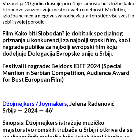
Vazarelija, 20 godina kasnije priređuje samostalnu izložbu kako
bi ponovo zauzeo svoje mesto u svetu umetnosti. Međutim,
izložba ne menja njegovu svakodnevicu, ali on stiče više svesti o
sebi i svojoj porodici.
Film Kako biti Slobodan? je dobitnik specijalnog
priznanja u konkurenciji za najbolji srpski film, kao i
nagrade publike za najbolji evropski film koju
dodeljuje Delegacija Evropske unije u Srbiji.
Festivali i nagrade: Beldocs IDFF 2024 (Special
Mention in Serbian Competition, Audience Award
for Best European Film)
Džojmejkers / Joymakers
, Jelena Radenović —
Srbija — 2024 — 46‘
Sinopsis: Džojmejkers istražuje muzičko
majstorstvo romskih trubača u Srbiji i otkriva da se
iza dinamičnih melodija krije težak život i borba za