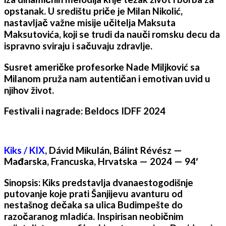
opstanak. U središtu priče je Milan Nikolić,
nastavljač važne misije učitelja Maksuta
Maksutovića, koji se trudi da nauči romsku decu da
ispravno sviraju i sačuvaju zdravlje.
Susret američke profesorke Nade Miljković sa
Milanom pruža nam autentičan i emotivan uvid u
njihov život.
Festivali i nagrade: Beldocs IDFF 2024
Kiks / KIX
, Dávid Mikulán, Bálint Révész —
Mađarska, Francuska, Hrvatska — 2024 — 94′
Sinopsis: Kiks predstavlja dvanaestogodišnje
putovanje koje prati Šanjijevu avanturu od
nestašnog dečaka sa ulica Budimpešte do
razočaranog mladića. Inspirisan neobičnim