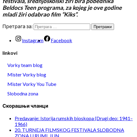
festivala, srednjoškolski žiri bira pobednika
Beldocs Teen programa, za kojeg je ove godine
mladi žiri odabrao film “Kiks”.
Претрага за:
Instagram
Facebook
linkovi
Vorky team blog
Mister Vorky blog
Mister Vorky You Tube
Slobodna zona
Скорашњи чланци
Predavanje: Istorija rumskih bioskopa (Drugi deo: 1941–
1966)
20. TURNEJA FILMSKOG FESTIVALA SLOBODNA
ZONA U RUMI, JUN