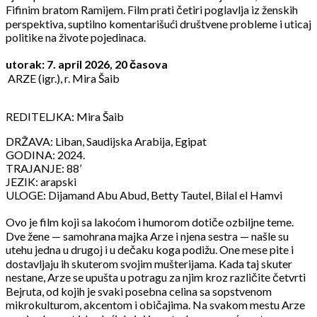
Fifinim bratom Ramijem. Film prati četiri poglavlja iz ženskih
perspektiva, suptilno komentarišući društvene probleme i uticaj
politike na živote pojedinaca.
utorak: 7. april 2026, 20 časova
ARZE (igr.), r. Mira Šaib
REDITELJKA: Mira Šaib
DRŽAVA: Liban, Saudijska Arabija, Egipat
GODINA: 2024.
TRAJANJE: 88’
JEZIK: arapski
ULOGE: Dijamand Abu Abud, Betty Tautel, Bilal el Hamvi
Ovo je film koji sa lakoćom i humorom dotiče ozbiljne teme.
Dve žene — samohrana majka Arze i njena sestra — našle su
utehu jedna u drugoj i u dečaku koga podižu. One mese pite i
dostavljaju ih skuterom svojim mušterijama. Kada taj skuter
nestane, Arze se upušta u potragu za njim kroz različite četvrti
Bejruta, od kojih je svaki posebna celina sa sopstvenom
mikrokulturom, akcentom i običajima. Na svakom mestu Arze