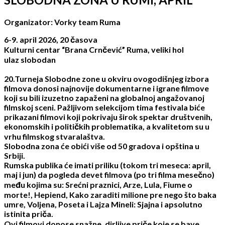
Organizator: Vorky team Ruma
6-9. april 2026, 20 časova
Kulturni centar “Brana Crnčević” Ruma, veliki hol
ulaz slobodan
20.Turneja Slobodne zone u okviru ovogodišnjeg izbora
filmova donosi najnovije dokumentarne i igrane filmove
koji su bili izuzetno zapaženi na globalnoj angažovanoj
filmskoj sceni. Pažljivom selekcijom tima festivala biće
prikazani filmovi koji pokrivaju širok spektar društvenih,
ekonomskih i političkih problematika, a kvalitetom su u
vrhu filmskog stvaralaštva.
Slobodna zona će obići više od 50 gradova i opština u
Srbiji.
Rumska publika će imati priliku (tokom tri meseca: april,
maj i jun) da pogleda devet filmova (po tri filma mesečno)
među kojima su: Srećni praznici, Arze, Lula, Fiume o
morte!, Hepiend, Kako zaraditi milione pre nego što baka
umre, Voljena, Poseta i Lajza Mineli: Sjajna i apsolutno
istinita priča.
Ovi filmovi donose snažne, dirljive priče koje se bave