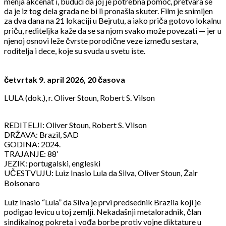
menja akcenat i, budući da joj je potrebna pomoć, pretvara se
da je iz tog dela grada ne bi li pronašla skuter. Film je snimljen
za dva dana na 21 lokaciji u Bejrutu, a iako priča gotovo lokalnu
priču, rediteljka kaže da se sa njom svako može povezati — jer u
njenoj osnovi leže čvrste porodične veze između sestara,
roditelja i dece, koje su svuda u svetu iste.
četvrtak 9. april 2026, 20 časova
LULA (dok.), r. Oliver Stoun, Robert S. Vilson
REDITELJI: Oliver Stoun, Robert S. Vilson
DRŽAVA: Brazil, SAD
GODINA: 2024.
TRAJANJE: 88’
JEZIK: portugalski, engleski
UČESTVUJU: Luiz Inasio Lula da Silva, Oliver Stoun, Žair
Bolsonaro
Luiz Inasio “Lula” da Silva je prvi predsednik Brazila koji je
podigao levicu u toj zemlji. Nekadašnji metaloradnik, član
sindikalnog pokreta i vođa borbe protiv vojne diktature u