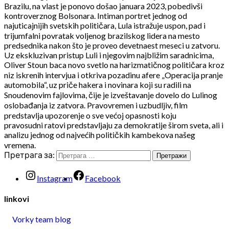
Brazilu, na vlast je ponovo došao januara 2023, pobedivši
kontroverznog Bolsonara. Intiman portret jednog od
najuticajnijih svetskih političara, Lula istražuje uspon, pad i
trijumfalni povratak voljenog brazilskog lidera na mesto
predsednika nakon što je proveo devetnaest meseci u zatvoru.
Uz ekskluzivan pristup Luli i njegovim najbližim saradnicima,
Oliver Stoun baca novo svetlo na harizmatičnog političara kroz
niz iskrenih intervjua i otkriva pozadinu afere „Operacija pranje
automobila“, uz priče hakera i novinara koji su radili na
Snoudenovim fajlovima, čije je izveštavanje dovelo do Lulinog
oslobađanja iz zatvora. Pravovremen i uzbudljiv, film
predstavlja upozorenje o sve većoj opasnosti koju
pravosudni ratovi predstavljaju za demokratije širom sveta, ali i
analizu jednog od najvećih političkih kambekova našeg
vremena.
Претрага за:
Instagram
Facebook
linkovi
Vorky team blog