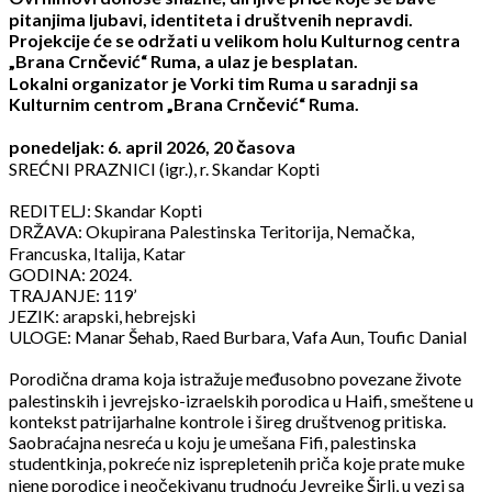
pitanjima ljubavi, identiteta i društvenih nepravdi.
Projekcije će se održati u velikom holu Kulturnog centra
„Brana Crnčević“ Ruma, a ulaz je besplatan.
Lokalni organizator je Vorki tim Ruma u saradnji sa
Kulturnim centrom „Brana Crnčević“ Ruma.
ponedeljak: 6. april 2026, 20 časova
SREĆNI PRAZNICI (igr.), r. Skandar Kopti
REDITELJ: Skandar Kopti
DRŽAVA: Okupirana Palestinska Teritorija, Nemačka,
Francuska, Italija, Katar
GODINA: 2024.
TRAJANJE: 119’
JEZIK: arapski, hebrejski
ULOGE: Manar Šehab, Raed Burbara, Vafa Aun, Toufic Danial
Porodična drama koja istražuje međusobno povezane živote
palestinskih i jevrejsko-izraelskih porodica u Haifi, smeštene u
kontekst patrijarhalne kontrole i šireg društvenog pritiska.
Saobraćajna nesreća u koju je umešana Fifi, palestinska
studentkinja, pokreće niz isprepletenih priča koje prate muke
njene porodice i neočekivanu trudnoću Jevrejke Širli, u vezi sa