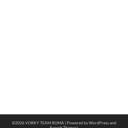
©2026 VORKY TEAM RUMA
| Powered by WordPress and
Superb Themes!