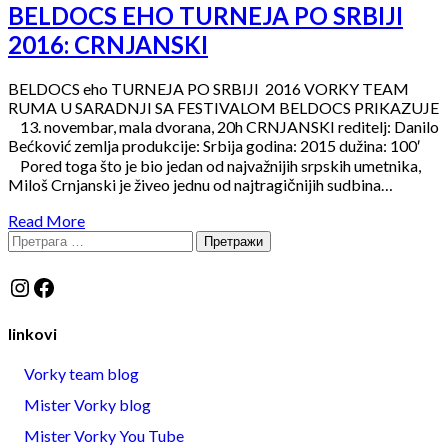
BELDOCS EHO TURNEJA PO SRBIJI
2016: CRNJANSKI
BELDOCS eho TURNEJA PO SRBIJI 2016 VORKY TEAM
RUMA U SARADNJI SA FESTIVALOM BELDOCS PRIKAZUJE
13. novembar, mala dvorana, 20h CRNJANSKI reditelj: Danilo
Bećković zemlja produkcije: Srbija godina: 2015 dužina: 100′
Pored toga što je bio jedan od najvažnijih srpskih umetnika,
Miloš Crnjanski je živeo jednu od najtragičnijih sudbina…
Read More
Претрага
за:
Instagram
Facebook
linkovi
Vorky team blog
Mister Vorky blog
Mister Vorky You Tube