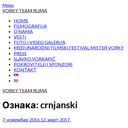
Skip
Menu
to
VORKY TEAM RUMA
content
HOME
FILMOGRAFIJA
O NAMA
VESTI
FOTO I VIDEO GALERIJA
MEĐUNARODNI FILMSKI FESTIVAL MISTER VORKY
PRESS
SLAVKO VORKAPIĆ
POKROVITELJI I SPONZORI
KONTAKT
VORKY TEAM RUMA
Ознака:
crnjanski
7. новембар 2016.
12. март 2017.