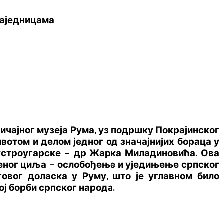
 заједницама
вичајног музеја Рума, уз подршку
Покрајинског
вотом и делом једног од значајнијих бораца у
Аустроугарске – др Жарка Миладиновића. Ова
љеног циља – ослобођење и уједињење српског
овог доласка у Руму, што је углавном било
ој борби српског народа
.