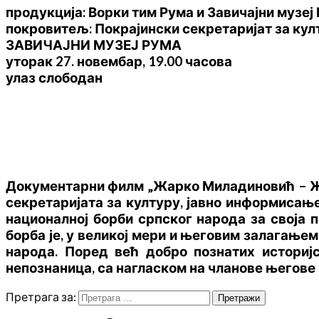
продукција: Ворки тим Рума и Завичајни музеј
покровитељ: Покрајински секретаријат за кул
ЗАВИЧАЈНИ МУЗЕЈ РУМА
уторак 27. новембар, 19.00 часова
улаз слободан
Документарни филм „Жарко Миладиновић – Ж
секретаријата за културу, јавно информисање
националној борби српског народа за своја
борба је, у великој мери и његовим залагањ
народа. Поред већ добро познатих историј
непознаница, са нагласком на чланове његове
Претрага за: