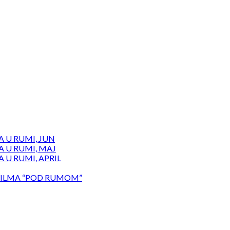
 U RUMI, JUN
 U RUMI, MAJ
 U RUMI, APRIL
ILMA “POD RUMOM”