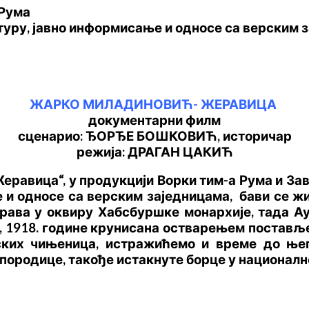
 Рума
туру, јавно информисање и односе са верским
ЖАРКО МИЛАДИНОВИЋ- ЖЕРАВИЦА
документарни филм
сценарио: ЂОРЂЕ БОШКОВИЋ, историчар
режија: ДРАГАН ЦАКИЋ
еравица“, у продукцији
Ворки тим-а Рума и За
 и односе са верским заједницама,
бави се жи
 права у оквиру Хабсбуршке монархије, тада 
ем, 1918. године крунисана остварењем постав
ских чињеница, истражићемо и време до њег
 породице, такође истакнуте борце у националн