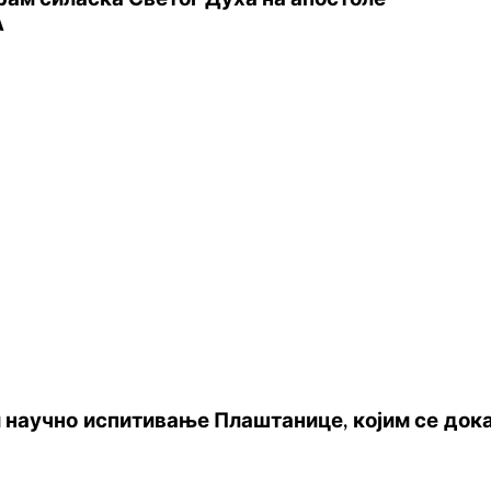
А
научно испитивање Плаштанице, којим се дока