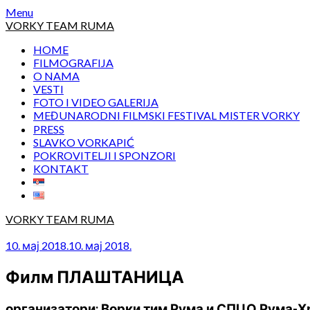
Skip
Menu
to
VORKY TEAM RUMA
content
HOME
FILMOGRAFIJA
O NAMA
VESTI
FOTO I VIDEO GALERIJA
MEĐUNARODNI FILMSKI FESTIVAL MISTER VORKY
PRESS
SLAVKO VORKAPIĆ
POKROVITELJI I SPONZORI
KONTAKT
VORKY TEAM RUMA
10. мај 2018.
10. мај 2018.
Филм ПЛАШТАНИЦА
организатори: Ворки тим Рума и СПЦО Рума-Х