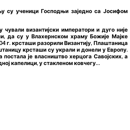
њу су ученици Господњи заједно са Јосифом
у чували византијски императори и дуго није
чи, да су у Влахернском храму Божије Мајке
204 г. крсташи разорили Византију, Плаштаница
лаштаницу крсташи су украли и донели у Европу.
а постала је власништво херцога Савојских, а
једној капелици, у стакленом ковчегу…