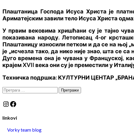
Плаштаница Господа Исуса Христа је платн
Ариматејским завили тело Исуса Христа одма
У првим вековима хришћани су је тајно чува
показивана народу. Летописац 4-ог крсташк
Плаштаницу износили петком и да се на њој „м
је „исчезла тако, да нико није знао, шта се с
Дуго времена она је чувана у Француској, ка
крајем XVII века они су је преместили у Италиј
Техничка подршка: КУЛТУРНИ ЦЕНТАР „БРА
Претрага
за:
Instagram
Facebook
linkovi
Vorky team blog