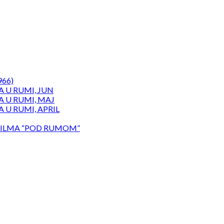
966)
 U RUMI, JUN
 U RUMI, MAJ
 U RUMI, APRIL
ILMA “POD RUMOM”