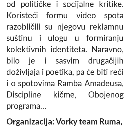
od političke i socijalne kritike.
Koristeći formu video spota
razobličili su njegovu reklamnu
suštinu i ulogu u formiranju
kolektivnih identiteta. Naravno,
bilo je i sasvim drugačijih
doživljaja i poetika, pa će biti reči
i o spotovima Ramba Amadeusa,
Discipline kičme, Obojenog
programa…
Organizacija: Vorky team Ruma,