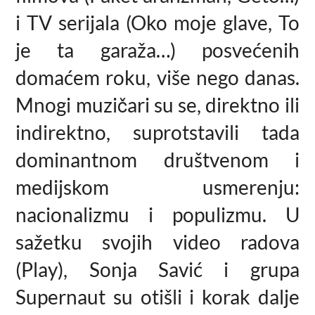
i TV serijala (Oko moje glave, To
je ta garaža…) posvećenih
domaćem roku, više nego danas.
Mnogi muzičari su se, direktno ili
indirektno, suprotstavili tada
dominantnom društvenom i
medijskom usmerenju:
nacionalizmu i populizmu. U
sažetku svojih video radova
(Play), Sonja Savić i grupa
Supernaut su otišli i korak dalje