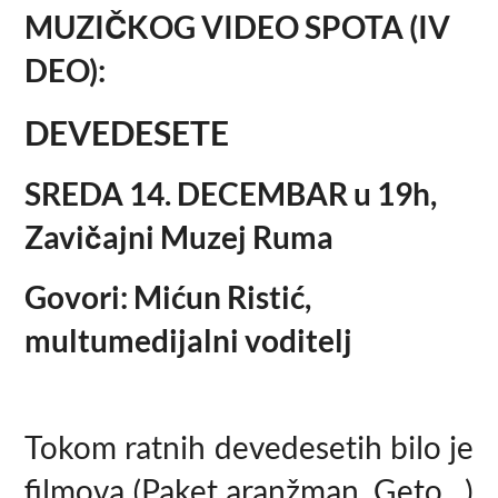
MUZIČKOG VIDEO SPOTA (
IV
DEO)
:
DEVEDESETE
SREDA 14. DECEMBAR u 19h,
Zavičajni Muzej Ruma
Govori: Mićun Ristić,
multumedijalni voditelj
Tokom ratnih devedesetih bilo je
filmova (Paket aranžman, Geto…)