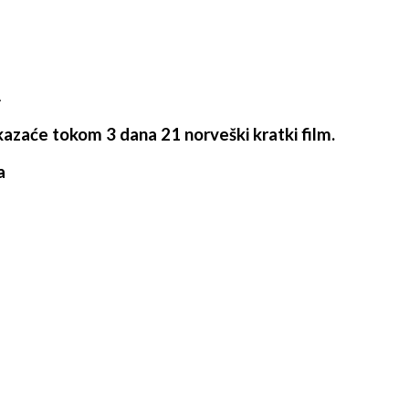
A
azaće tokom 3 dana 21 norveški kratki film.
a