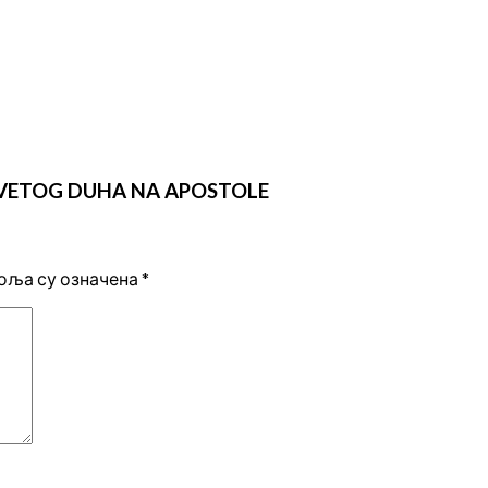
 SVETOG DUHA NA APOSTOLE
оља су означена
*