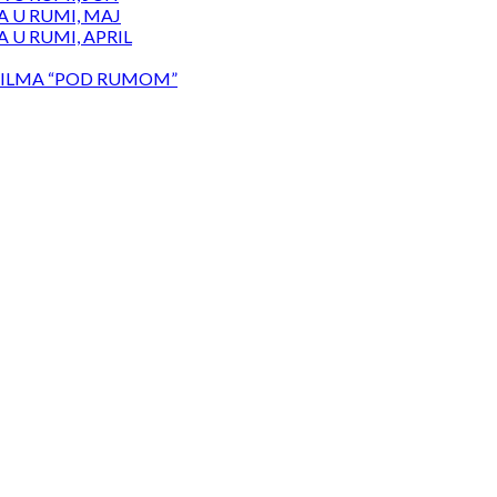
 U RUMI, MAJ
 U RUMI, APRIL
ILMA “POD RUMOM”