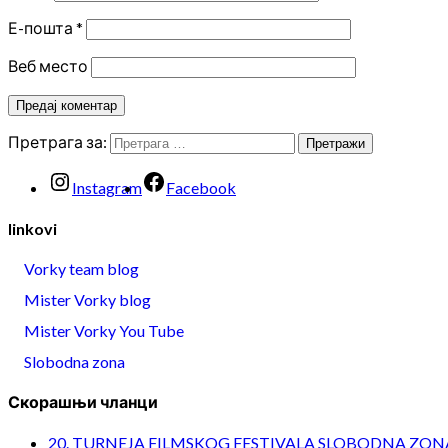
Е-пошта
*
Веб место
Претрага за:
Instagram
Facebook
linkovi
Vorky team blog
Mister Vorky blog
Mister Vorky You Tube
Slobodna zona
Скорашњи чланци
20. TURNEJA FILMSKOG FESTIVALA SLOBODNA ZONA